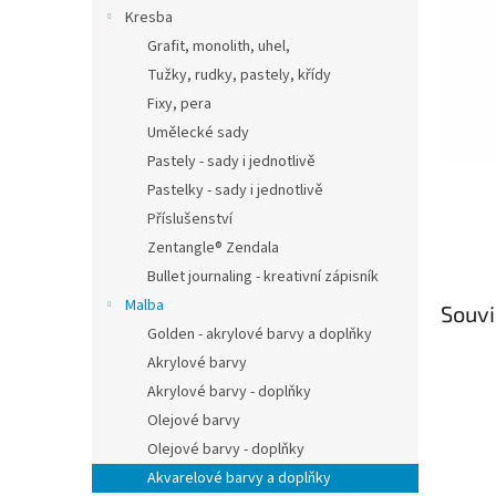
n
Kresba
e
Grafit, monolith, uhel,
l
Tužky, rudky, pastely, křídy
Fixy, pera
Umělecké sady
Pastely - sady i jednotlivě
Pastelky - sady i jednotlivě
Příslušenství
Zentangle® Zendala
Bullet journaling - kreativní zápisník
Malba
Souvi
Golden - akrylové barvy a doplňky
Akrylové barvy
Akrylové barvy - doplňky
Olejové barvy
Olejové barvy - doplňky
Akvarelové barvy a doplňky