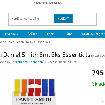
OBCHODNÍ PODMÍNKY
HLEDAT
Pro školy
Štětce
Papír
Plátna
Grafika, Kaligraf
Sada Daniel Smith 5ml 6ks Essentials
 Daniel Smith 5ml 6ks Essentials
DS285610
né
noceno
Podrobnosti hodnocení
Značka:
Daniel Smith
ní
795
u
Měrná
Skla
cena:
ek.