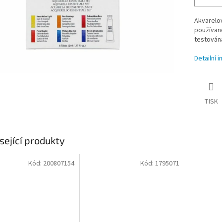
Akvarelov
používané
testována
Detailní 
TISK
sející produkty
Kód:
200807154
Kód:
1795071