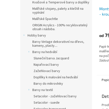
Kvašové a Temperové barvy a doplňky
Malířské stojany, palety a kleště na
Montv
vypínání
- kro
Malířské špachtle
(300g
ORIGIN Acrylics - 100% recyklovatelný
obsah i nádoba.
7
Hobby barvy
od
Barvy Vintage dekorativní na dřevo,
kameny, plasty....
Papír 
malíře
Barvy na hedvábí
na počá
Sluneční barva Jacquard
žádost
Napařovací barvy
Zažehlovací barvy
Doplňky k malování na hedvábí
Popi
Barvy do mikrovlnky
Barvy na textil
Det
Setacolor - zažehlovací barvy
Setacolor - suede
Prod