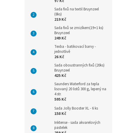
97 Kč
Sada fixů na textil Bruynzeel
(8ks)
219 Kč
Sada fixů se zmizíkem(19+1 ks)
Bruynzeel
249 Kč
Texba - batikovací barvy -
jednotlivě
26 Kč
Sada oboustranných fixů (20ks)
Bruynzeel
425 Kč
Saunders Waterford za tepla
lisovaný 20 listů 300 g, lepený na
4 str.
595 Kč
Sada Jolly Booster XL - 6 ks
158 Kč
Inktense - sada akvarelových
pastelek