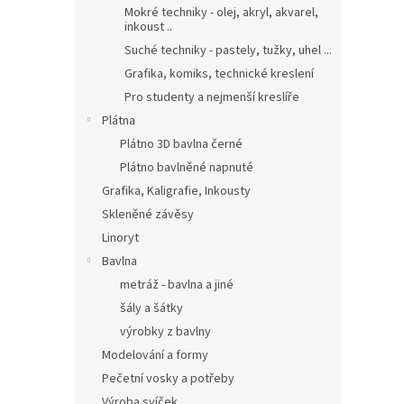
Mokré techniky - olej, akryl, akvarel,
inkoust ..
Suché techniky - pastely, tužky, uhel ...
Grafika, komiks, technické kreslení
Pro studenty a nejmenší kreslíře
Plátna
Plátno 3D bavlna černé
Plátno bavlněné napnuté
Grafika, Kaligrafie, Inkousty
Skleněné závěsy
Linoryt
Bavlna
metráž - bavlna a jiné
šály a šátky
výrobky z bavlny
Modelování a formy
Pečetní vosky a potřeby
Výroba svíček