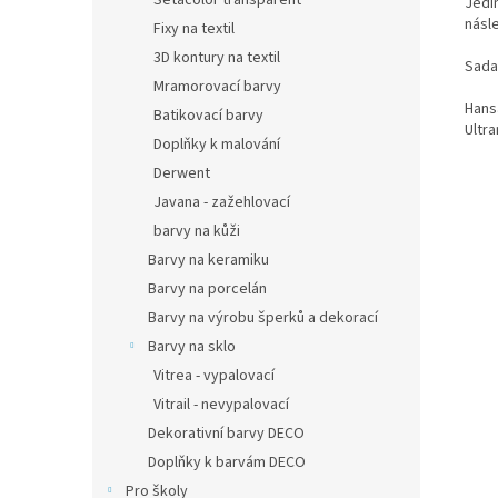
Setacolor transparent
Jedi
násle
Fixy na textil
3D kontury na textil
Sada
Mramorovací barvy
Hans
Batikovací barvy
Ultr
Doplňky k malování
Derwent
Javana - zažehlovací
barvy na kůži
Barvy na keramiku
Barvy na porcelán
Barvy na výrobu šperků a dekorací
Barvy na sklo
Vitrea - vypalovací
Vitrail - nevypalovací
Dekorativní barvy DECO
Doplňky k barvám DECO
Pro školy