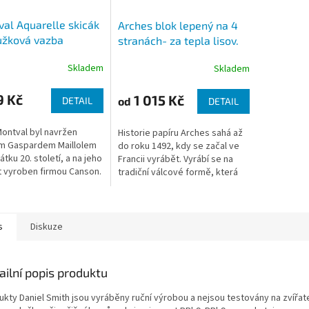
al Aquarelle skicák
Arches blok lepený na 4
užková vazba
stranách- za tepla lisov.
/m2, 12 archů)
20l 300g
Skladem
Skladem
9 Kč
1 015 Kč
od
DETAIL
DETAIL
Montval byl navržen
Historie papíru Arches sahá až
m Gaspardem Maillolem
do roku 1492, kdy se začal ve
tku 20. století, a na jeho
Francii vyrábět. Vyrábí se na
 vyroben firmou Canson.
tradiční válcové formě, která
mu dodává přírodní
harmonickou
strukturu. Rovněž...
s
Diskuze
ailní popis produktu
ukty Daniel Smith jsou vyráběny ruční výrobou a nejsou testovány na zvířat