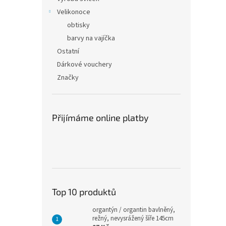
Velikonoce
obtisky
barvy na vajíčka
Ostatní
Dárkové vouchery
Značky
Přijímáme online platby
Top 10 produktů
organtýn / organtin bavlněný,
režný, nevysrážený šíře 145cm