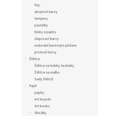
fixy
akrylové barvy
tempery
pastelky
bloky a papíry
slupovací barvy
malování barevným pískem
prstové barvy
Štětce
Štětce na hobby techniky
Štětce na malbu
Sady štětců
Papír
papíry
Art boards
Art books
Skicáky