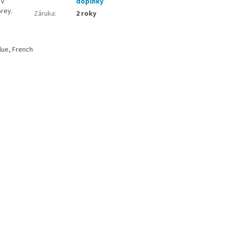
 v
doplňky
Grey.
Záruka
:
2 roky
lue, French