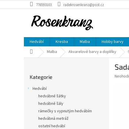
Přejít
776593103
radekrosenkranz@post.cz
na
obsah
Hedvábí
Kresba
Malba
Hobby barvy
Domů
Malba
Akvarelové barvy a doplňky
P
Sada
o
Přeskočit
s
Průměr
Neohod
Kategorie
kategorie
t
hodnoce
r
produkt
Hedvábí
a
je
hedvábné šátky
0,0
n
z
hedvábné šály
n
5
í
rámečky s vypnutým hedvábím
hvězdič
p
hedvábná metráž
a
ostatní hedvábí