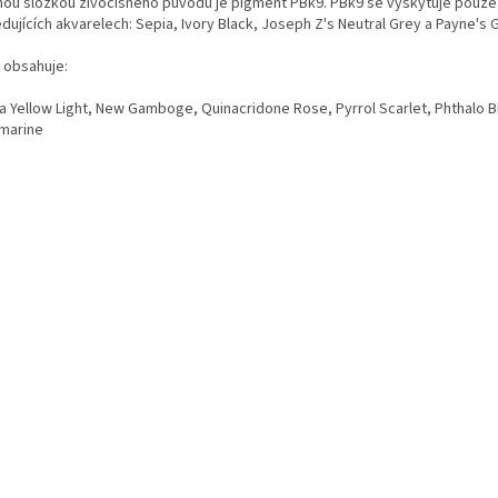
nou složkou živočišného původu je pigment PBk9. PBk9 se vyskytuje pouze
dujících akvarelech: Sepia, Ivory Black, Joseph Z's Neutral Grey a Payne's 
 obsahuje:
a Yellow Light, New Gamboge, Quinacridone Rose, Pyrrol Scarlet, Phthalo B
amarine