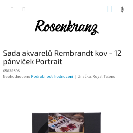
Přejít
NÁKUP
na
obsah
KOŠÍK
Sada akvarelů Rembrandt kov - 12
pánviček Portrait
05838696
Průměrné
Neohodnoceno
Podrobnosti hodnocení
Značka:
Royal Talens
hodnocení
produktu
je
0,0
z
5
hvězdiček.