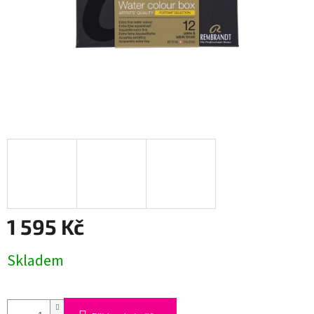
1 595 Kč
Měrná
Skladem
cena: