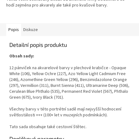
hodí zejména pro akvarely ale také pro kvašové barvy.
Popis
Diskuze
Detailní popis produktu
Obsah sady:
12 pánviček na akvarelové barvy v plechové krabičce - Opaque
White (106), Yellow Ochre (227), Azo Yellow Light Cadmium Free
(246), Azomethine Green Yellow (296), Benzimidazolone Orange
(297), Vermillion (311), Burnt Sienna (411), Ultramarine Deep (506),
Cerulean Blue Phthalo (535), Permanent Red Violet (567), Phthalo
Green (675), Ivory Black (701).
Všechny barvy v této portrétní sadě mají nejvyšší hodnocení
světlostálosti +++ (100+ let v muzejních podmínkách).
Tato sada obsahuje také cestovní štětec.
Doplňkové parametry