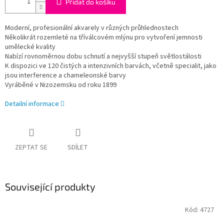
Přidat do košíku
Moderní, profesionální akvarely v různých průhlednostech
Několikrát rozemleté na tříválcovém mlýnu pro vytvoření jemnosti
umělecké kvality
Nabízí rovnoměrnou dobu schnutí a nejvyšší stupeň světlostálosti
K dispozici ve 120 čistých a intenzivních barvách, včetně specialit, jako
jsou interference a chameleonské barvy
Vyráběné v Nizozemsku od roku 1899
Detailní informace
ZEPTAT SE
SDÍLET
Související produkty
Kód:
4727