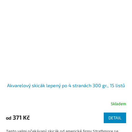
Akvarelový skicák lepený po 4 stranách 300 gr., 15 listů
Skladem
371 Kč
od
DETAIL
Tento velmi očekávaný skicák od americké firmy Strathmore se