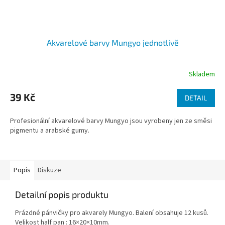
Akvarelové barvy Mungyo jednotlivě
Skladem
Průměrné
hodnocení
produktu
39 Kč
DETAIL
je
5,0
Profesionální akvarelové barvy Mungyo jsou vyrobeny jen ze směsi
z
pigmentu a arabské gumy.
5
hvězdiček.
Popis
Diskuze
Detailní popis produktu
Prázdné pánvičky pro akvarely Mungyo. Balení obsahuje 12 kusů.
Velikost half pan : 16×20×10mm.