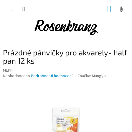
Přejít
NÁKUP
na
obsah
KOŠÍK
Prázdné pánvičky pro akvarely- half
pan 12 ks
MEPH
Průměrné
Neohodnoceno
Podrobnosti hodnocení
Značka:
Mungyo
hodnocení
produktu
je
0,0
z
5
hvězdiček.