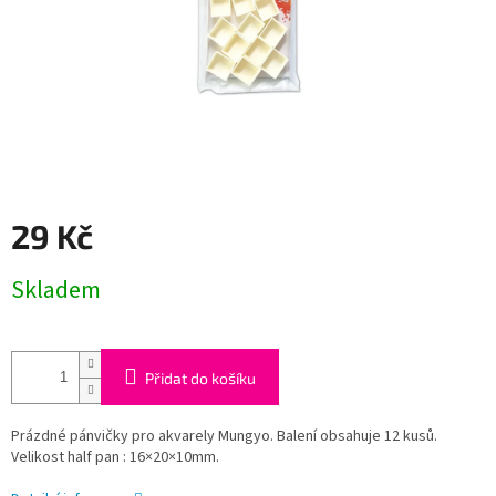
29 Kč
Měrná
Skladem
cena:
Přidat do košíku
Prázdné pánvičky pro akvarely Mungyo. Balení obsahuje 12 kusů.
Velikost half pan : 16×20×10mm.