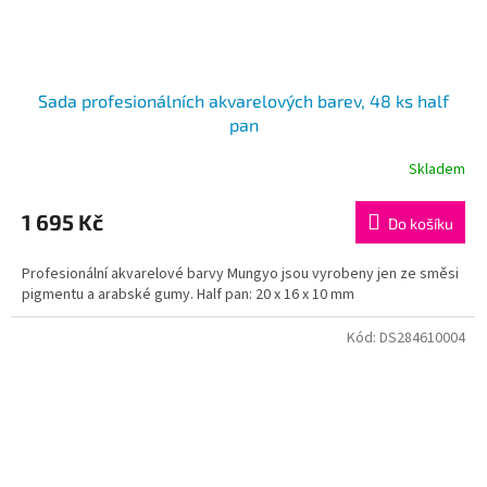
Sada profesionálních akvarelových barev, 48 ks half
pan
Skladem
1 695 Kč
Do košíku
Profesionální akvarelové barvy Mungyo jsou vyrobeny jen ze směsi
pigmentu a arabské gumy. Half pan: 20 x 16 x 10 mm
Kód:
DS284610004