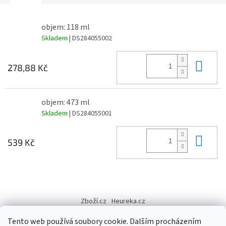
objem: 118 ml
Skladem
| DS284055002
Do 
278,88 Kč
objem: 473 ml
Skladem
| DS284055001
Do 
539 Kč
Z
á
Zboží.cz
Heureka.cz
p
a
Tento web používá soubory cookie. Dalším procházením