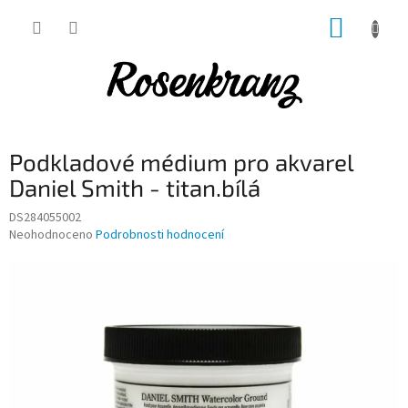
Přejít
NÁKUP
na
obsah
KOŠÍK
Podkladové médium pro akvarel
Daniel Smith - titan.bílá
DS284055002
Průměrné
Neohodnoceno
Podrobnosti hodnocení
hodnocení
produktu
je
0,0
z
5
hvězdiček.