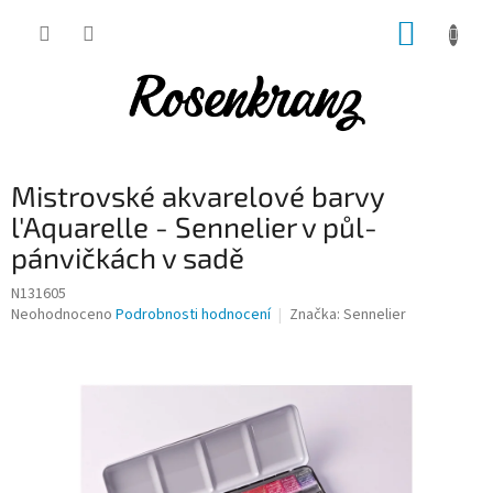
Přejít
NÁKUP
na
obsah
KOŠÍK
Mistrovské akvarelové barvy
l'Aquarelle - Sennelier v půl-
pánvičkách v sadě
N131605
Průměrné
Neohodnoceno
Podrobnosti hodnocení
Značka:
Sennelier
hodnocení
produktu
je
0,0
z
5
hvězdiček.