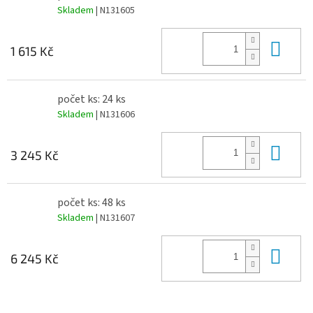
Skladem
| N131605
Do 
1 615 Kč
počet ks: 24 ks
Skladem
| N131606
Do 
3 245 Kč
počet ks: 48 ks
Skladem
| N131607
Do 
6 245 Kč