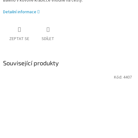
Baleno v kovové krabičce vhodné na cesty.
Detailní informace
ZEPTAT SE
SDÍLET
Související produkty
Kód:
4407