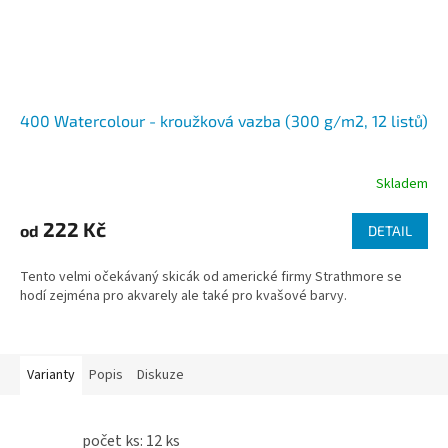
400 Watercolour - kroužková vazba (300 g/m2, 12 listů)
Skladem
222 Kč
od
DETAIL
Tento velmi očekávaný skicák od americké firmy Strathmore se
hodí zejména pro akvarely ale také pro kvašové barvy.
Varianty
Popis
Diskuze
počet ks: 12 ks