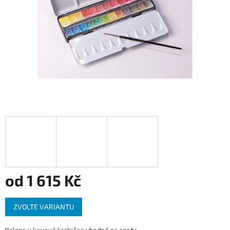
od
1 615 Kč
Měrná
ZVOLTE VARIANTU
cena: