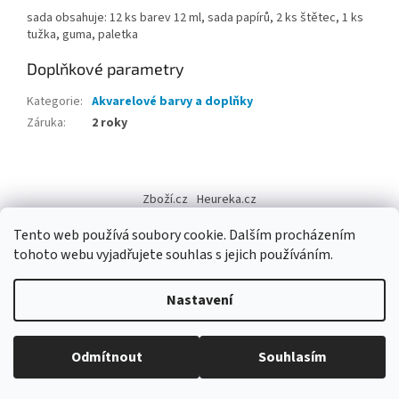
sada obsahuje: 12 ks barev 12 ml, sada papírů, 2 ks štětec, 1 ks
tužka, guma, paletka
Doplňkové parametry
Kategorie
:
Akvarelové barvy a doplňky
Záruka
:
2 roky
Z
á
Zboží.cz
Heureka.cz
p
a
Tento web používá soubory cookie. Dalším procházením
t
tohoto webu vyjadřujete souhlas s jejich používáním.
í
Vytvořil Shoptet
Nastavení
Copyright 2026
Výtvarné potřeby - hedvábí.cz
. Všechna práva
Odmítnout
Souhlasím
vyhrazena.
Upravit nastavení cookies