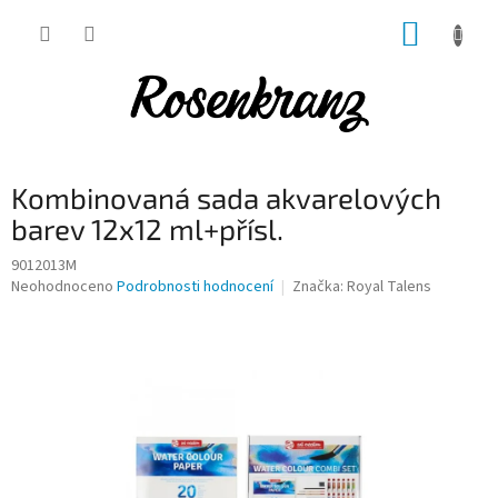
Přejít
NÁKUP
na
obsah
KOŠÍK
Kombinovaná sada akvarelových
barev 12x12 ml+přísl.
9012013M
Průměrné
Neohodnoceno
Podrobnosti hodnocení
Značka:
Royal Talens
hodnocení
produktu
je
0,0
z
5
hvězdiček.