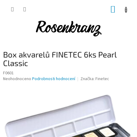
Přejít
NÁKUP
na
obsah
KOŠÍK
Box akvarelů FINETEC 6ks Pearl
Classic
F0601
Průměrné
Neohodnoceno
Podrobnosti hodnocení
Značka:
Finetec
hodnocení
produktu
je
0,0
z
5
hvězdiček.