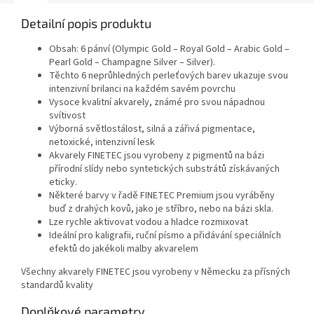
Detailní popis produktu
Obsah: 6 pánví (Olympic Gold – Royal Gold – Arabic Gold –
Pearl Gold – Champagne Silver – Silver).
Těchto 6 neprůhledných perleťových barev ukazuje svou
intenzivní brilanci na každém savém povrchu
Vysoce kvalitní akvarely, známé pro svou nápadnou
svítivost
Výborná světlostálost, silná a zářivá pigmentace,
netoxické, intenzivní lesk
Akvarely FINETEC jsou vyrobeny z pigmentů na bázi
přírodní slídy nebo syntetických substrátů získávaných
eticky.
Některé barvy v řadě FINETEC Premium jsou vyráběny
buď z drahých kovů, jako je stříbro, nebo na bázi skla.
Lze rychle aktivovat vodou a hladce rozmixovat
Ideální pro kaligrafii, ruční písmo a přidávání speciálních
efektů do jakékoli malby akvarelem
Všechny akvarely FINETEC jsou vyrobeny v Německu za přísných
standardů kvality
Doplňkové parametry