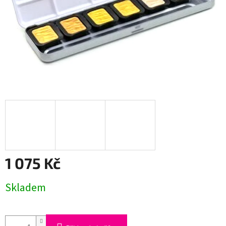
1 075 Kč
Měrná
Skladem
cena: