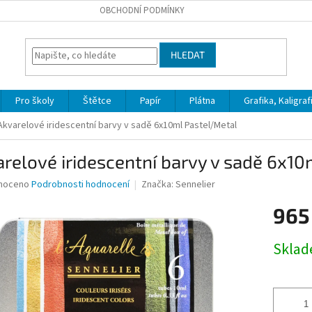
OBCHODNÍ PODMÍNKY
HLEDAT
Pro školy
Štětce
Papír
Plátna
Grafika, Kaligraf
Akvarelové iridescentní barvy v sadě 6x10ml Pastel/Metal
relové iridescentní barvy v sadě 6x10
né
noceno
Podrobnosti hodnocení
Značka:
Sennelier
ní
965
u
Měrná
Skla
cena:
ek.