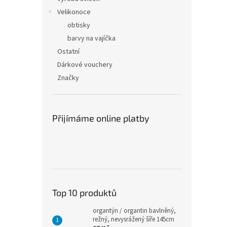
Velikonoce
obtisky
barvy na vajíčka
Ostatní
Dárkové vouchery
Značky
Přijímáme online platby
Top 10 produktů
organtýn / organtin bavlněný,
režný, nevysrážený šíře 145cm