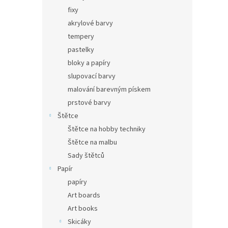
fixy
akrylové barvy
tempery
pastelky
bloky a papíry
slupovací barvy
malování barevným pískem
prstové barvy
Štětce
Štětce na hobby techniky
Štětce na malbu
Sady štětců
Papír
papíry
Art boards
Art books
Skicáky