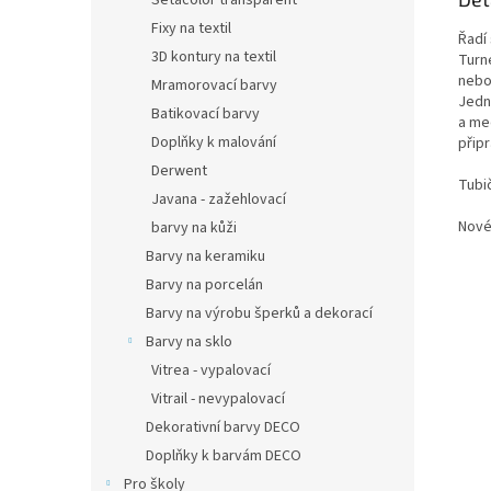
Setacolor transparent
Fixy na textil
Řadí 
3D kontury na textil
Turn
nebo
Mramorovací barvy
Jedn
Batikovací barvy
a med
Doplňky k malování
přip
Derwent
Tubi
Javana - zažehlovací
Nové
barvy na kůži
Barvy na keramiku
Barvy na porcelán
Barvy na výrobu šperků a dekorací
Barvy na sklo
Vitrea - vypalovací
Vitrail - nevypalovací
Dekorativní barvy DECO
Doplňky k barvám DECO
Pro školy