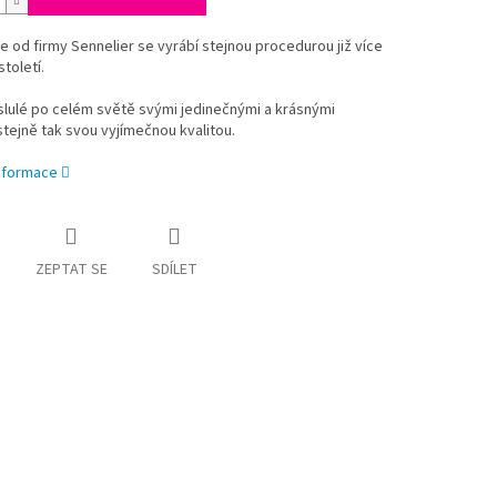
le od firmy Sennelier se vyrábí stejnou procedurou již více
toletí.
slulé po celém světě svými jedinečnými a krásnými
stejně tak svou vyjímečnou kvalitou.
informace
ZEPTAT SE
SDÍLET