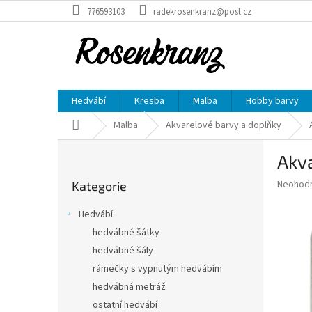
Přejít
776593103
radekrosenkranz@post.cz
na
obsah
Hedvábí
Kresba
Malba
Hobby barvy
Domů
Malba
Akvarelové barvy a doplňky
P
Akva
o
Přeskočit
s
Průměr
Neohod
Kategorie
kategorie
t
hodnoce
r
produkt
Hedvábí
a
je
hedvábné šátky
0,0
n
z
hedvábné šály
n
5
í
rámečky s vypnutým hedvábím
hvězdič
p
hedvábná metráž
a
ostatní hedvábí