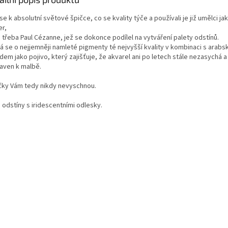
se k absolutní světové špičce, co se kvality týče a používali je již umělci ja
er,
 třeba Paul Cézanne, jež se dokonce podílel na vytváření palety odstínů.
á se o nejjemněji namleté pigmenty té nejvyšší kvality v kombinaci s arab
em jako pojivo, který zajišťuje, že akvarel ani po letech stále nezasychá a
raven k malbě.
čky Vám tedy nikdy nevyschnou.
 odstíny s iridescentními odlesky.