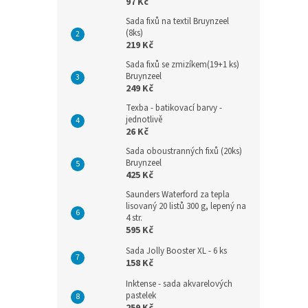
97 Kč
Sada fixů na textil Bruynzeel
(8ks)
219 Kč
Sada fixů se zmizíkem(19+1 ks)
Bruynzeel
249 Kč
Texba - batikovací barvy -
jednotlivě
26 Kč
Sada oboustranných fixů (20ks)
Bruynzeel
425 Kč
Saunders Waterford za tepla
lisovaný 20 listů 300 g, lepený na
4 str.
595 Kč
Sada Jolly Booster XL - 6 ks
158 Kč
Inktense - sada akvarelových
pastelek