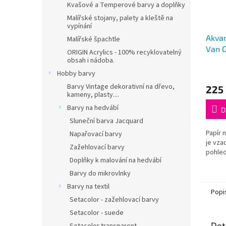
Kvašové a Temperové barvy a doplňky
Malířské stojany, palety a kleště na
vypínání
Akvar
Malířské špachtle
Van G
ORIGIN Acrylics - 100% recyklovatelný
obsah i nádoba.
Hobby barvy
Barvy Vintage dekorativní na dřevo,
225
kameny, plasty....
Barvy na hedvábí
D
Sluneční barva Jacquard
Papír 
Napařovací barvy
je vza
Zažehlovací barvy
pohled
Doplňky k malování na hedvábí
Barvy do mikrovlnky
Barvy na textil
Popi
Setacolor - zažehlovací barvy
Setacolor - suede
Det