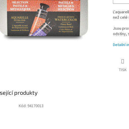
L'aquarel
než celé s
Jsou pro
odstíny, 
Detailní 
TISK
sející produkty
Kód:
94170013