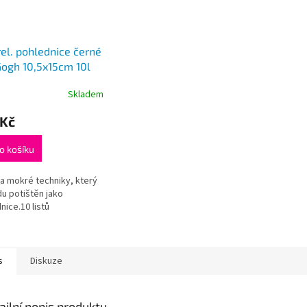
el. pohlednice černé
ogh 10,5x15cm 10l
Skladem
 Kč
o košíku
na mokré techniky, který
du potištěn jako
nice.10 listů
s
Diskuze
ailní popis produktu