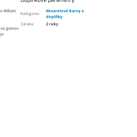
ko William
Akvarelové barvy a
Kategorie
:
doplňky
Záruka
:
2 roky
skou gumou
 je