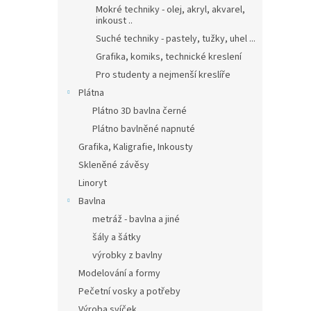
Mokré techniky - olej, akryl, akvarel,
inkoust ..
Suché techniky - pastely, tužky, uhel ...
Grafika, komiks, technické kreslení
Pro studenty a nejmenší kreslíře
Plátna
Plátno 3D bavlna černé
Plátno bavlněné napnuté
Grafika, Kaligrafie, Inkousty
Skleněné závěsy
Linoryt
Bavlna
metráž - bavlna a jiné
šály a šátky
výrobky z bavlny
Modelování a formy
Pečetní vosky a potřeby
Výroba svíček