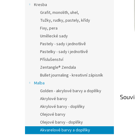
n
Kresba
e
Grafit, monolith, uhel,
l
Tužky, rudky, pastely, křídy
Fixy, pera
Umělecké sady
Pastely - sady i jednotlivě
Pastelky - sady i jednotlivě
Příslušenství
Zentangle® Zendala
Bullet journaling - kreativní zápisník
Malba
Golden - akrylové barvy a doplňky
Souvi
Akrylové barvy
Akrylové barvy - doplňky
Olejové barvy
Olejové barvy - doplňky
Akvarelové barvy a doplňky