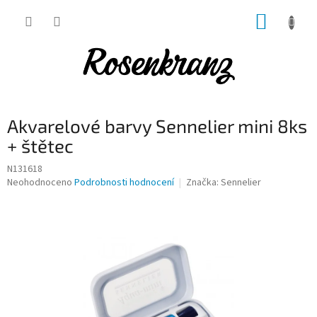
Přejít
NÁKUP
na
obsah
KOŠÍK
Akvarelové barvy Sennelier mini 8ks
+ štětec
N131618
Průměrné
Neohodnoceno
Podrobnosti hodnocení
Značka:
Sennelier
hodnocení
produktu
je
0,0
z
5
hvězdiček.