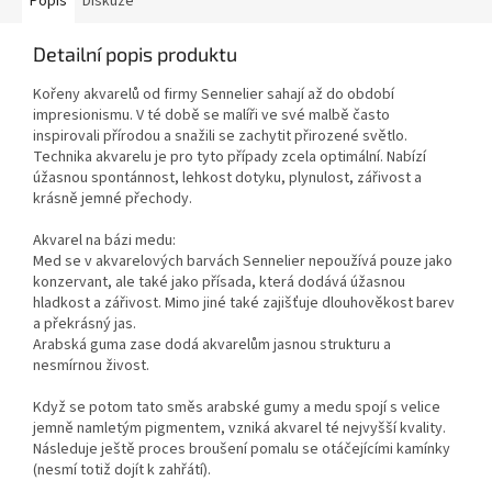
Popis
Diskuze
Detailní popis produktu
Kořeny akvarelů od firmy Sennelier sahají až do období
impresionismu. V té době se malíři ve své malbě často
inspirovali přírodou a snažili se zachytit přirozené světlo.
Technika akvarelu je pro tyto případy zcela optimální. Nabízí
úžasnou spontánnost, lehkost dotyku, plynulost, zářivost a
krásně jemné přechody.
Akvarel na bázi medu:
Med se v akvarelových barvách Sennelier nepoužívá pouze jako
konzervant, ale také jako přísada, která dodává úžasnou
hladkost a zářivost. Mimo jiné také zajišťuje dlouhověkost barev
a překrásný jas.
Arabská guma zase dodá akvarelům jasnou strukturu a
nesmírnou živost.
Když se potom tato směs arabské gumy a medu spojí s velice
jemně namletým pigmentem, vzniká akvarel té nejvyšší kvality.
Následuje ještě proces broušení pomalu se otáčejícími kamínky
(nesmí totiž dojít k zahřátí).