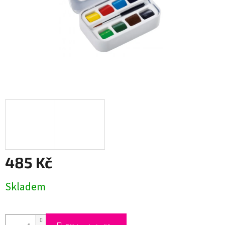
485 Kč
Měrná
Skladem
cena: