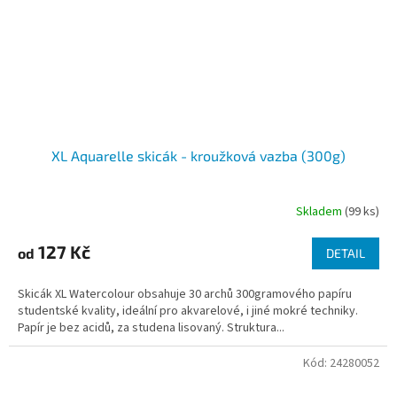
XL Aquarelle skicák - kroužková vazba (300g)
Skladem
(99 ks)
127 Kč
od
DETAIL
Skicák XL Watercolour obsahuje 30 archů 300gramového papíru
studentské kvality, ideální pro akvarelové, i jiné mokré techniky.
Papír je bez acidů, za studena lisovaný. Struktura...
Kód:
24280052