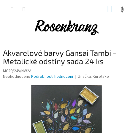
Přejít
NÁKUP
na
obsah
KOŠÍK
Akvarelové barvy Gansai Tambi -
Metalické odstíny sada 24 ks
MC20/24V/NW2A
Průměrné
Neohodnoceno
Podrobnosti hodnocení
Značka:
Kuretake
hodnocení
produktu
je
0,0
z
5
hvězdiček.