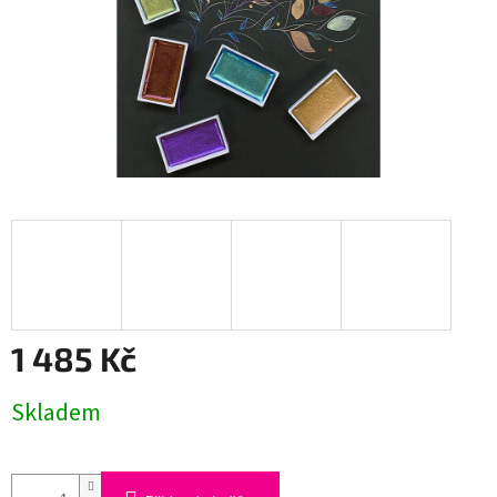
1 485 Kč
Měrná
Skladem
cena: