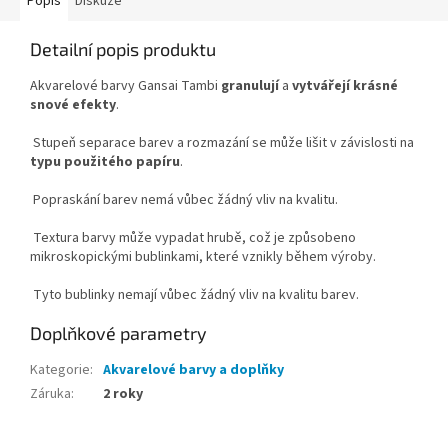
Popis
Diskuze
Detailní popis produktu
Akvarelové barvy Gansai Tambi
granulují
a
vytvářejí krásné
snové efekty
.
Stupeň separace barev a rozmazání se může lišit v závislosti na
typu použitého papíru
.
Popraskání barev nemá vůbec žádný vliv na kvalitu.
Textura barvy může vypadat hrubě, což je způsobeno
mikroskopickými bublinkami, které vznikly během výroby.
Tyto bublinky nemají vůbec žádný vliv na kvalitu barev.
Doplňkové parametry
Kategorie
:
Akvarelové barvy a doplňky
Záruka
:
2 roky