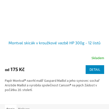
Montval skicák v kroužkové vazbě HP 300g - 12 listů
Skladem
175 Kč
od
DETAIL
Papír Montval® navrhl malíř Gaspard Maillol a jeho synovec sochař
Aristide Maillol a vyrobila společnost Canson® na jejich žádost v
počátku 20. století.