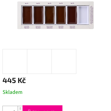
445 Kč
Měrná
Skladem
cena: