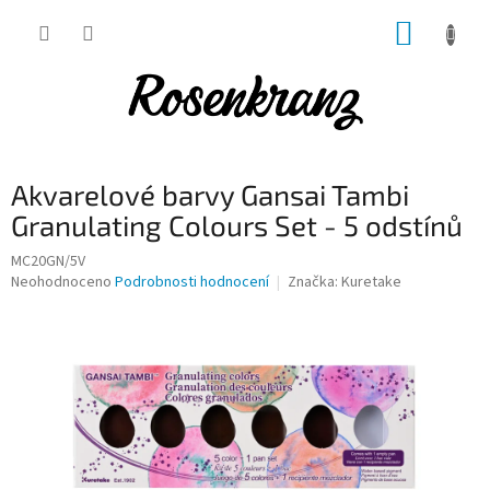
Přejít
NÁKUP
na
obsah
KOŠÍK
Akvarelové barvy Gansai Tambi
Granulating Colours Set - 5 odstínů
MC20GN/5V
Průměrné
Neohodnoceno
Podrobnosti hodnocení
Značka:
Kuretake
hodnocení
produktu
je
0,0
z
5
hvězdiček.