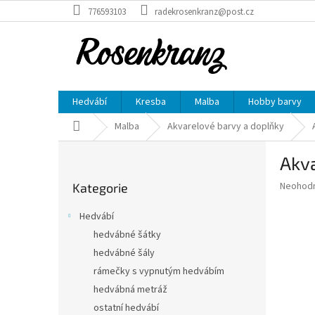
Přejít
776593103
radekrosenkranz@post.cz
na
obsah
Hedvábí
Kresba
Malba
Hobby barvy
Domů
Malba
Akvarelové barvy a doplňky
P
Akv
o
Přeskočit
s
Průměr
Neohod
Kategorie
kategorie
t
hodnoce
r
produkt
Hedvábí
a
je
hedvábné šátky
0,0
n
z
hedvábné šály
n
5
í
rámečky s vypnutým hedvábím
hvězdič
p
hedvábná metráž
a
ostatní hedvábí