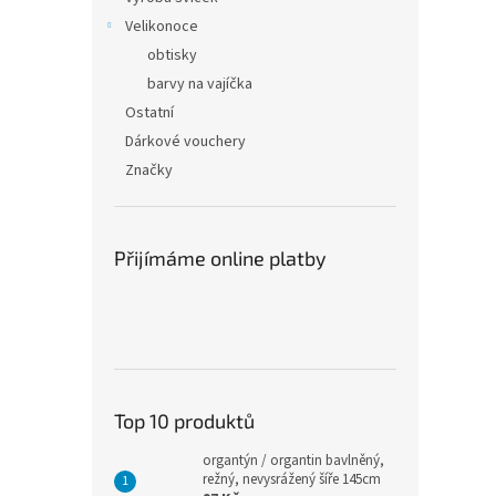
Velikonoce
obtisky
barvy na vajíčka
Ostatní
Dárkové vouchery
Značky
Přijímáme online platby
Top 10 produktů
organtýn / organtin bavlněný,
režný, nevysrážený šíře 145cm