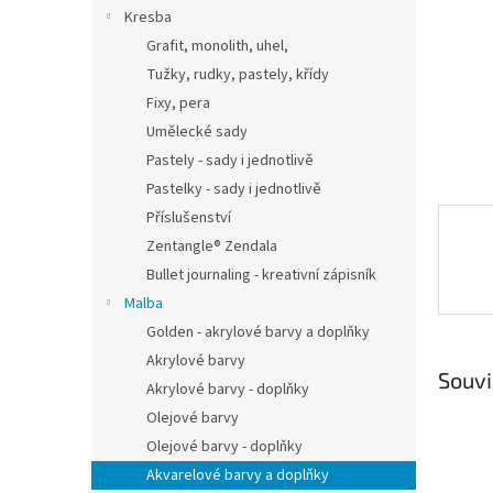
n
Kresba
e
Grafit, monolith, uhel,
l
Tužky, rudky, pastely, křídy
Fixy, pera
Umělecké sady
Pastely - sady i jednotlivě
Pastelky - sady i jednotlivě
Příslušenství
Zentangle® Zendala
Bullet journaling - kreativní zápisník
Malba
Golden - akrylové barvy a doplňky
Akrylové barvy
Souvi
Akrylové barvy - doplňky
Olejové barvy
Olejové barvy - doplňky
Akvarelové barvy a doplňky