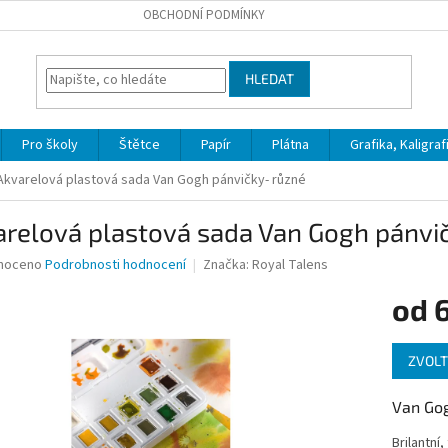
OBCHODNÍ PODMÍNKY
HLEDAT
Pro školy
Štětce
Papír
Plátna
Grafika, Kaligraf
Akvarelová plastová sada Van Gogh pánvičky- různé
arelová plastová sada Van Gogh pánvi
né
noceno
Podrobnosti hodnocení
Značka:
Royal Talens
ní
od
6
u
Měrná
ZVOLT
cena:
ek.
Van Gog
Brilantní