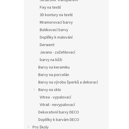
Setacolor transparent
Fixy na textil
3D kontury na textil
Mramorovací barvy
Batikovací barvy
Doplňky k malování
Derwent
Javana - zažehlovací
barvy na kůži
Barvy na keramiku
Barvy na porcelán
Barvy na výrobu šperků a dekorací
Barvy na sklo
Vitrea - vypalovací
Vitrail - nevypalovací
Dekorativní barvy DECO
Doplňky k barvám DECO
Pro školy