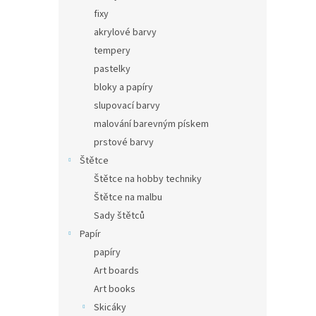
fixy
akrylové barvy
tempery
pastelky
bloky a papíry
slupovací barvy
malování barevným pískem
prstové barvy
Štětce
Štětce na hobby techniky
Štětce na malbu
Sady štětců
Papír
papíry
Art boards
Art books
Skicáky