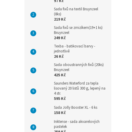
97 Kč
Sada fixů na textil Bruynzeel
(8ks)
219 Kč
Sada fixů se zmizíkem(19+1 ks)
Bruynzeel
249 Kč
Texba - batikovací barvy -
jednotlivě
26 Kč
Sada oboustranných fixů (20ks)
Bruynzeel
425 Kč
Saunders Waterford za tepla
lisovaný 20 listů 300 g, lepený na
4 str.
595 Kč
Sada Jolly Booster XL - 6 ks
158 Kč
Inktense - sada akvarelových
pastelek