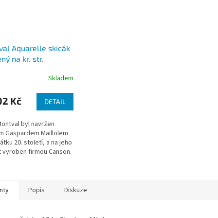
al Aquarelle skicák
ný na kr. str.
/m2, 12 archů)
Skladem
02 Kč
DETAIL
Montval byl navržen
m Gaspardem Maillolem
tku 20. století, a na jeho
 vyroben firmou Canson.
doby narůstal papír na
.
nty
Popis
Diskuze