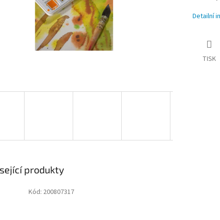
Detailní 
TISK
sející produkty
Kód:
200807317