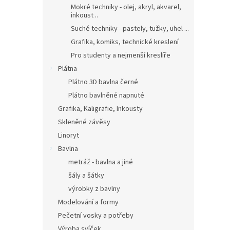
Mokré techniky - olej, akryl, akvarel,
inkoust ..
Suché techniky - pastely, tužky, uhel ...
Grafika, komiks, technické kreslení
Pro studenty a nejmenší kreslíře
Plátna
Plátno 3D bavlna černé
Plátno bavlněné napnuté
Grafika, Kaligrafie, Inkousty
Skleněné závěsy
Linoryt
Bavlna
metráž - bavlna a jiné
šály a šátky
výrobky z bavlny
Modelování a formy
Pečetní vosky a potřeby
Výroba svíček