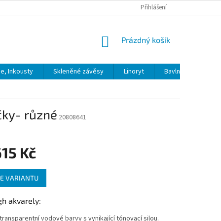
Přihlášení
NÁKUPNÍ
Prázdný košík
KOŠÍK
ie, Inkousty
Skleněné závěsy
Linoryt
Bavlna
Model
čky- různé
20808641
15 Kč
E VARIANTU
h akvarely:
, transparentní vodové barvy s vynikající tónovací silou.