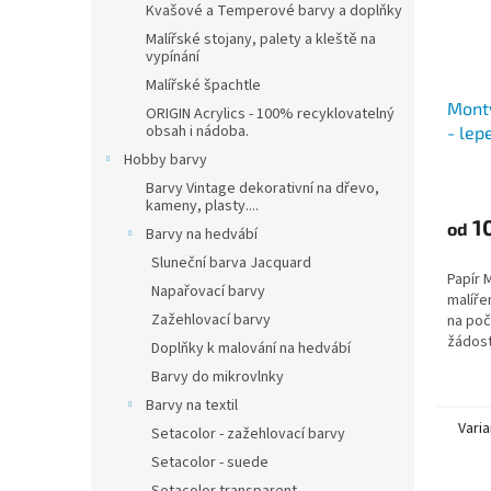
Kvašové a Temperové barvy a doplňky
Malířské stojany, palety a kleště na
vypínání
Malířské špachtle
Montv
ORIGIN Acrylics - 100% recyklovatelný
obsah i nádoba.
- lepe
(300g
Hobby barvy
Barvy Vintage dekorativní na dřevo,
kameny, plasty....
1
od
Barvy na hedvábí
Sluneční barva Jacquard
Papír 
Napařovací barvy
malíře
Zažehlovací barvy
na počá
žádost
Doplňky k malování na hedvábí
Od té 
Barvy do mikrovlnky
kvalitě
Barvy na textil
Varia
Setacolor - zažehlovací barvy
Setacolor - suede