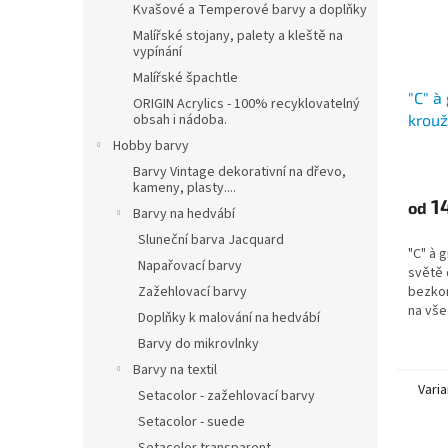
Kvašové a Temperové barvy a doplňky
Malířské stojany, palety a kleště na
vypínání
Malířské špachtle
"C" à
ORIGIN Acrylics - 100% recyklovatelný
krou
obsah i nádoba.
(224g
Hobby barvy
A4, A
Barvy Vintage dekorativní na dřevo,
kameny, plasty....
1
od
Barvy na hedvábí
Sluneční barva Jacquard
"C" à 
Napařovací barvy
světě 
bezkon
Zažehlovací barvy
na vše
Doplňky k malování na hedvábí
někter
Barvy do mikrovlnky
Barvy na textil
Varia
Setacolor - zažehlovací barvy
Setacolor - suede