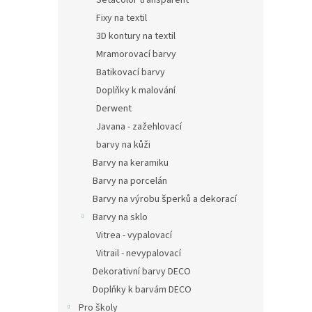
Setacolor transparent
Fixy na textil
3D kontury na textil
Mramorovací barvy
Batikovací barvy
Doplňky k malování
Derwent
Javana - zažehlovací
barvy na kůži
Barvy na keramiku
Barvy na porcelán
Barvy na výrobu šperků a dekorací
Barvy na sklo
Vitrea - vypalovací
Vitrail - nevypalovací
Dekorativní barvy DECO
Doplňky k barvám DECO
Pro školy