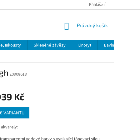
Přihlášení
NÁKUPNÍ
Prázdný košík
KOŠÍK
ie, Inkousty
Skleněné závěsy
Linoryt
Bavlna
Model
ogh
20808618
939 Kč
E VARIANTU
akvarely:
, transparentní vodové barvy s vynikající tónovací silou.