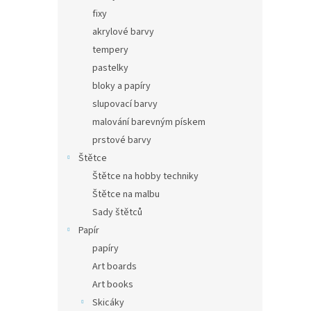
fixy
akrylové barvy
tempery
pastelky
bloky a papíry
slupovací barvy
malování barevným pískem
prstové barvy
Štětce
Štětce na hobby techniky
Štětce na malbu
Sady štětců
Papír
papíry
Art boards
Art books
Skicáky