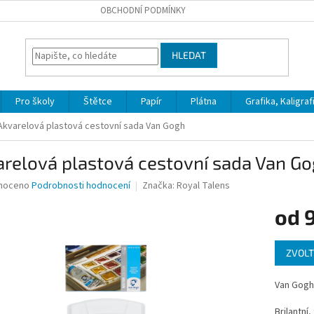
OBCHODNÍ PODMÍNKY
HLEDAT
Pro školy
Štětce
Papír
Plátna
Grafika, Kaligraf
Akvarelová plastová cestovní sada Van Gogh
relová plastová cestovní sada Van G
né
noceno
Podrobnosti hodnocení
Značka:
Royal Talens
ní
od
u
Měrná
ZVOLT
cena:
ek.
Van Gogh 
Brilantní