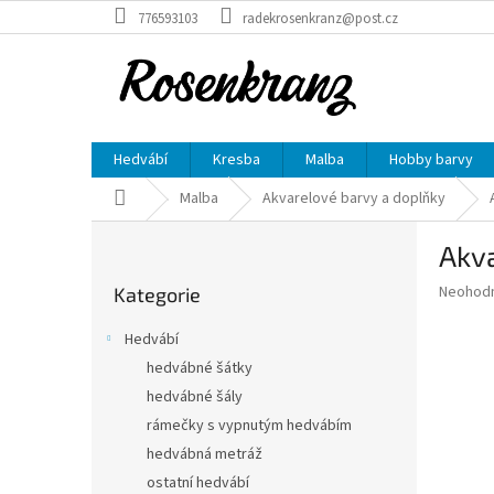
Přejít
776593103
radekrosenkranz@post.cz
na
obsah
Hedvábí
Kresba
Malba
Hobby barvy
Domů
Malba
Akvarelové barvy a doplňky
P
Akva
o
Přeskočit
s
Průměr
Neohod
Kategorie
kategorie
t
hodnoce
r
produkt
Hedvábí
a
je
hedvábné šátky
0,0
n
z
hedvábné šály
n
5
í
rámečky s vypnutým hedvábím
hvězdič
p
hedvábná metráž
a
ostatní hedvábí