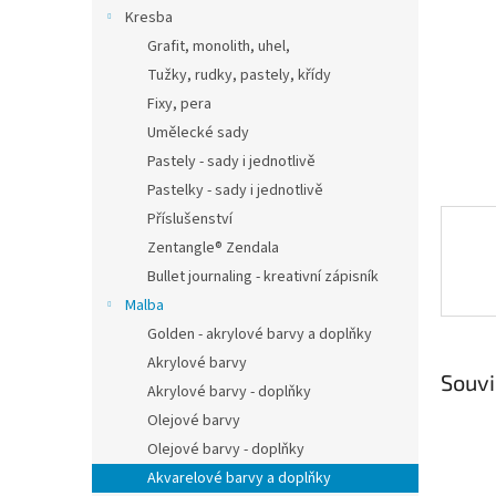
n
Kresba
e
Grafit, monolith, uhel,
l
Tužky, rudky, pastely, křídy
Fixy, pera
Umělecké sady
Pastely - sady i jednotlivě
Pastelky - sady i jednotlivě
Příslušenství
Zentangle® Zendala
Bullet journaling - kreativní zápisník
Malba
Golden - akrylové barvy a doplňky
Akrylové barvy
Souvi
Akrylové barvy - doplňky
Olejové barvy
Olejové barvy - doplňky
Akvarelové barvy a doplňky