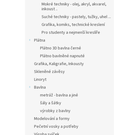
Mokré techniky - olej, akryl, akvarel,
inkoust ..
Suché techniky - pastely, tužky, uhel ...
Grafika, komiks, technické kreslení
Pro studenty a nejmenší kreslíře
Plátna
Plátno 3D bavlna černé
Plátno bavlněné napnuté
Grafika, Kaligrafie, Inkousty
Skleněné závěsy
Linoryt
Bavlna
metráž - bavlna a jiné
šály a šátky
výrobky z bavlny
Modelování a formy
Pečetní vosky a potřeby
Výroba svíček