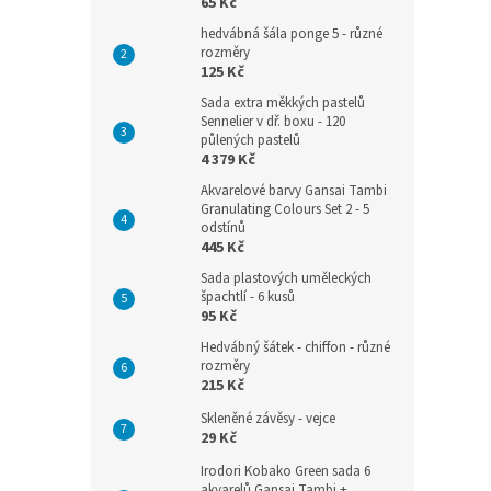
65 Kč
hedvábná šála ponge 5 - různé
rozměry
125 Kč
Sada extra měkkých pastelů
Sennelier v dř. boxu - 120
půlených pastelů
4 379 Kč
Akvarelové barvy Gansai Tambi
Granulating Colours Set 2 - 5
odstínů
445 Kč
Sada plastových uměleckých
špachtlí - 6 kusů
95 Kč
Hedvábný šátek - chiffon - různé
rozměry
215 Kč
Skleněné závěsy - vejce
29 Kč
Irodori Kobako Green sada 6
akvarelů Gansai Tambi +