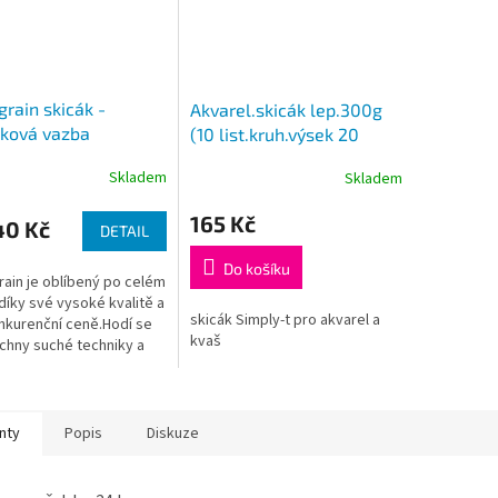
 grain skicák -
Akvarel.skicák lep.300g
žková vazba
(10 list.kruh.výsek 20
/m2, 30 archů) A5,
cm+5 list. 20,2x20,2 cm)
Skladem
Skladem
3
165 Kč
40 Kč
DETAIL
Do košíku
grain je oblíbený po celém
díky své vysoké kvalitě a
skicák Simply-t pro akvarel a
kurenční ceně.Hodí se
kvaš
chny suché techniky a
é mokré (inkoust a kvaš)
nty
Popis
Diskuze