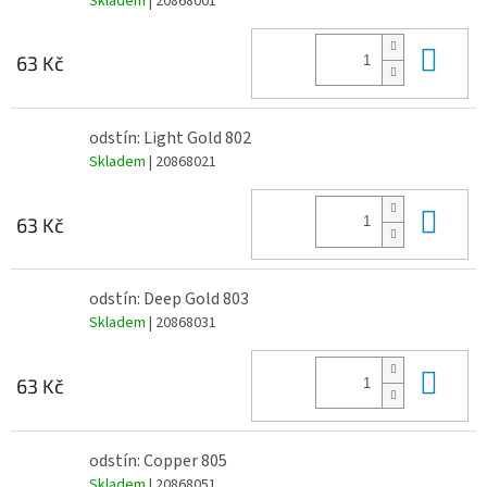
Skladem
| 20868001
Do 
63 Kč
odstín: Light Gold 802
Skladem
| 20868021
Do 
63 Kč
odstín: Deep Gold 803
Skladem
| 20868031
Do 
63 Kč
odstín: Copper 805
Skladem
| 20868051