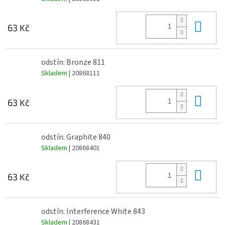
Do 
63 Kč
odstín: Bronze 811
Skladem
| 20868111
Do 
63 Kč
odstín: Graphite 840
Skladem
| 20868401
Do 
63 Kč
odstín: Interference White 843
Skladem
| 20868431