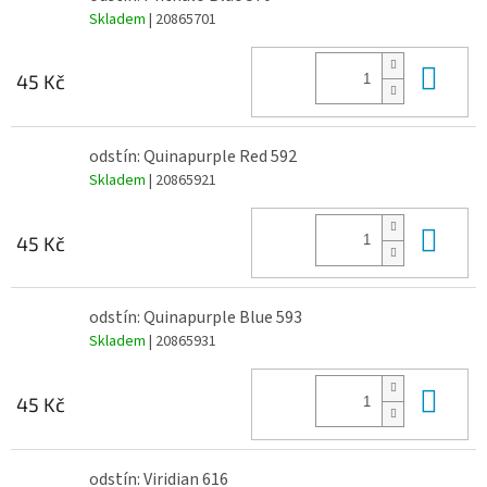
Skladem
| 20865701
Do 
45 Kč
odstín: Quinapurple Red 592
Skladem
| 20865921
Do 
45 Kč
odstín: Quinapurple Blue 593
Skladem
| 20865931
Do 
45 Kč
odstín: Viridian 616