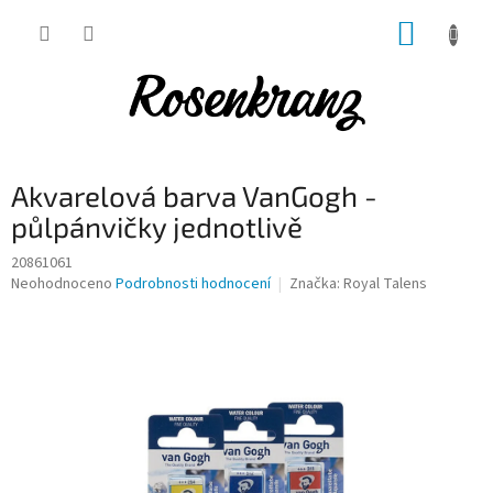
Přejít
NÁKUP
na
obsah
KOŠÍK
Akvarelová barva VanGogh -
půlpánvičky jednotlivě
20861061
Průměrné
Neohodnoceno
Podrobnosti hodnocení
Značka:
Royal Talens
hodnocení
produktu
je
0,0
z
5
hvězdiček.