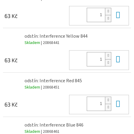
Do 
63 Kč
odstín: Interference Yellow 844
Skladem
| 20868441
Do 
63 Kč
odstín: Interference Red 845
Skladem
| 20868451
Do 
63 Kč
odstín: Interference Blue 846
Skladem
| 20868461