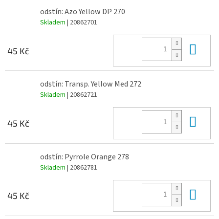
odstín: Azo Yellow DP 270
Skladem
| 20862701
Do 
45 Kč
odstín: Transp. Yellow Med 272
Skladem
| 20862721
Do 
45 Kč
odstín: Pyrrole Orange 278
Skladem
| 20862781
Do 
45 Kč