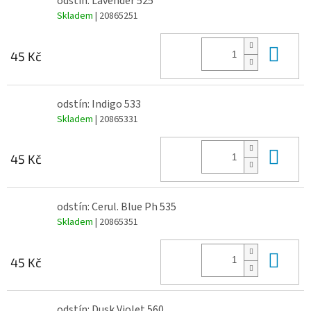
odstín: Lavender 525
Skladem
| 20865251
Do 
45 Kč
odstín: Indigo 533
Skladem
| 20865331
Do 
45 Kč
odstín: Cerul. Blue Ph 535
Skladem
| 20865351
Do 
45 Kč
odstín: Dusk Violet 560