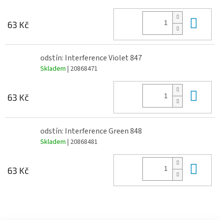
Do 
63 Kč
odstín: Interference Violet 847
Skladem
| 20868471
Do 
63 Kč
odstín: Interference Green 848
Skladem
| 20868481
Do 
63 Kč
Z