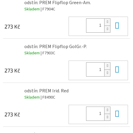
odstín: PREM Flipflop Green-Am.
Skladem
| F7904C
Do 
273 Kč
odstín: PREM Flipflop GolGr.-P.
Skladem
| F7903C
Do 
273 Kč
odstín: PREM Irid. Red
Skladem
| F8490C
Do 
273 Kč