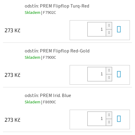
odstín: PREM Flipflop Turq-Red
Skladem
| F7902C
Do 
273 Kč
odstín: PREM Flipflop Red-Gold
Skladem
| F7900C
Do 
273 Kč
odstín: PREM Irid. Blue
Skladem
| F8690C
Do 
273 Kč