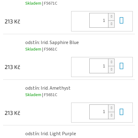
Skladem
| F5671C
Do 
213 Kč
odstín: Irid. Sapphire Blue
Skladem
| F5661C
Do 
213 Kč
odstín: Irid. Amethyst
Skladem
| F5651C
Do 
213 Kč
odstín: Irid. Light Purple