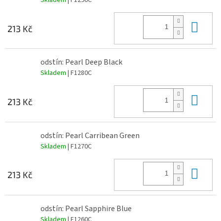
Do 
213 Kč
odstín: Pearl Deep Black
Skladem
| F1280C
Do 
213 Kč
odstín: Pearl Carribean Green
Skladem
| F1270C
Do 
213 Kč
odstín: Pearl Sapphire Blue
Skladem
| F1260C