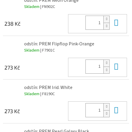
odstín: PREM Neon Orange
Skladem
| FN902C
Do 
238 Kč
odstín: PREM Flipflop Pink-Orange
Skladem
| F7901C
Do 
273 Kč
odstín: PREM Irid. White
Skladem
| F8190C
Do 
273 Kč
odstín: PREM Pearl Galaxy Black