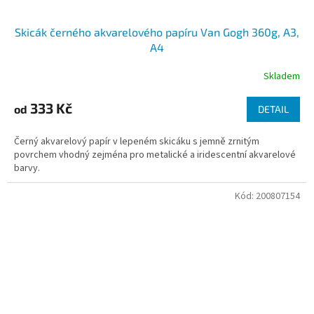
Skicák černého akvarelového papíru Van Gogh 360g, A3,
A4
Skladem
333 Kč
od
DETAIL
Černý akvarelový papír v lepeném skicáku s jemně zrnitým
povrchem vhodný zejména pro metalické a iridescentní akvarelové
barvy.
Kód:
200807154