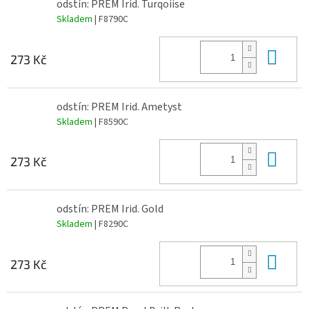
odstín: PREM Irid. Turqoiise
Skladem
| F8790C
Do 
273 Kč
odstín: PREM Irid. Ametyst
Skladem
| F8590C
Do 
273 Kč
odstín: PREM Irid. Gold
Skladem
| F8290C
Do 
273 Kč