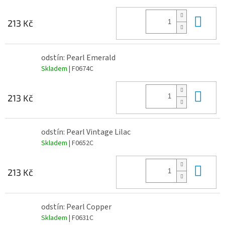
Do 
213 Kč
odstín: Pearl Emerald
Skladem
| F0674C
Do 
213 Kč
odstín: Pearl Vintage Lilac
Skladem
| F0652C
Do 
213 Kč
odstín: Pearl Copper
Skladem
| F0631C