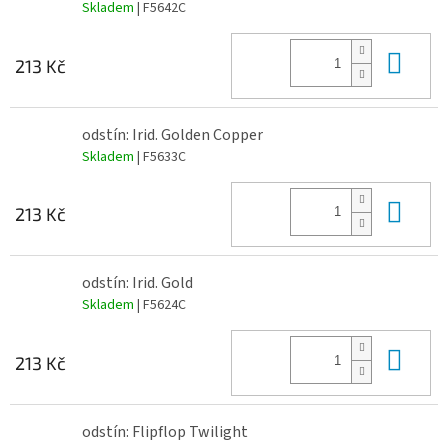
Skladem
| F5642C
Do 
213 Kč
odstín: Irid. Golden Copper
Skladem
| F5633C
Do 
213 Kč
odstín: Irid. Gold
Skladem
| F5624C
Do 
213 Kč
odstín: Flipflop Twilight