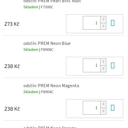
odstín: PREM Pearl Brill. Rust
Skladem
| F7300C
Do 
273 Kč
odstín: PREM Neon Blue
Skladem
| FN906C
Do 
238 Kč
odstín: PREM Neon Magenta
Skladem
| FN904C
Do 
238 Kč