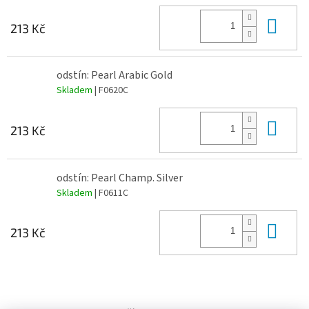
Do 
213 Kč
odstín: Pearl Arabic Gold
Skladem
| F0620C
Do 
213 Kč
odstín: Pearl Champ. Silver
Skladem
| F0611C
Do 
213 Kč
Z