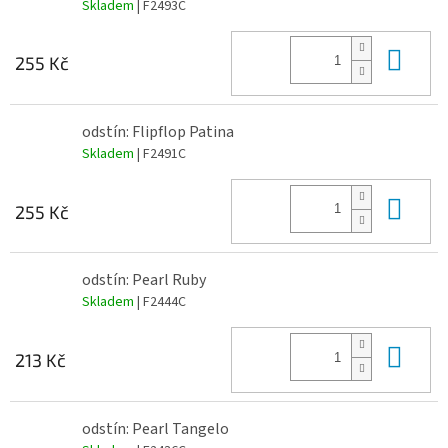
Skladem
| F2493C
Do 
255 Kč
odstín: Flipflop Patina
Skladem
| F2491C
Do 
255 Kč
odstín: Pearl Ruby
Skladem
| F2444C
Do 
213 Kč
odstín: Pearl Tangelo