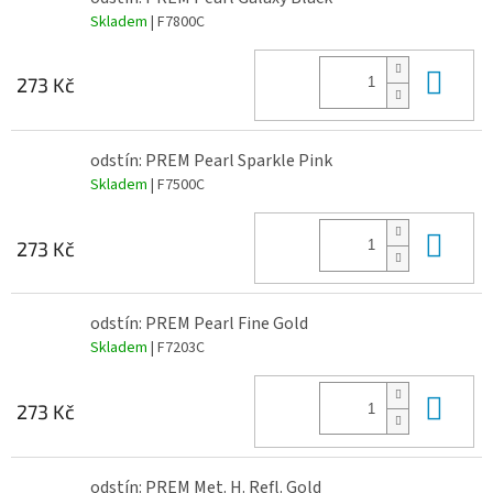
Skladem
| F7800C
Do 
273 Kč
odstín: PREM Pearl Sparkle Pink
Skladem
| F7500C
Do 
273 Kč
odstín: PREM Pearl Fine Gold
Skladem
| F7203C
Do 
273 Kč
odstín: PREM Met. H. Refl. Gold