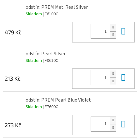
odstín: PREM Met. Real Silver
Skladem
| F6100C
Do 
479 Kč
odstín: Pearl Silver
Skladem
| F0610C
Do 
213 Kč
odstín: PREM Pearl Blue Violet
Skladem
| F7600C
Do 
273 Kč