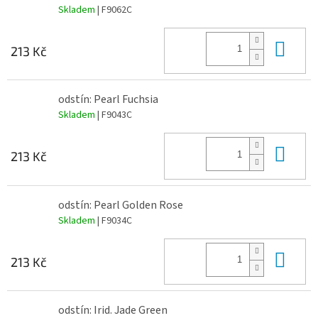
Skladem
| F9062C
Do 
213 Kč
odstín: Pearl Fuchsia
Skladem
| F9043C
Do 
213 Kč
odstín: Pearl Golden Rose
Skladem
| F9034C
Do 
213 Kč
odstín: Irid. Jade Green