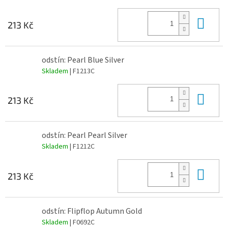
Do 
213 Kč
odstín: Pearl Blue Silver
Skladem
| F1213C
Do 
213 Kč
odstín: Pearl Pearl Silver
Skladem
| F1212C
Do 
213 Kč
odstín: Flipflop Autumn Gold
Skladem
| F0692C