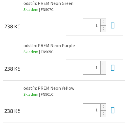
odstín: PREM Neon Green
Skladem
| FN907C
Do 
238 Kč
odstín: PREM Neon Purple
Skladem
| FN905C
Do 
238 Kč
odstín: PREM Neon Yellow
Skladem
| FN901C
Do 
238 Kč