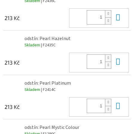
Skladem
| F2436C
Do 
213 Kč
odstín: Pearl Hazelnut
Skladem
| F2435C
Do 
213 Kč
odstín: Pearl Platinum
Skladem
| F2414C
Do 
213 Kč
odstín: Pearl Mystic Colour
Skladem
| F1290C