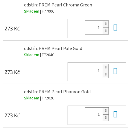
odstín: PREM Pearl Chroma Green
Skladem
| F7700C
Do 
273 Kč
odstín: PREM Pearl Pale Gold
Skladem
| F7204C
Do 
273 Kč
odstín: PREM Pearl Pharaon Gold
Skladem
| F7202C
Do 
273 Kč