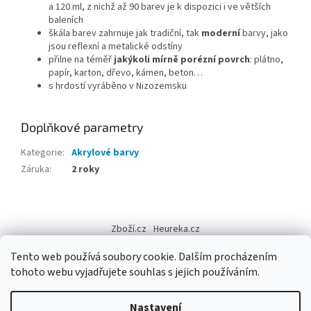
a 120 ml, z nichž až 90 barev je k dispozici i ve větších
baleních
škála barev zahrnuje jak tradiční, tak
moderní
barvy, jako
jsou reflexní a metalické odstíny
přilne na téměř
jakýkoli
mírně porézní povrch
: plátno,
papír, karton, dřevo, kámen, beton…
s hrdostí vyráběno v Nizozemsku
Doplňkové parametry
Kategorie
:
Akrylové barvy
Záruka
:
2 roky
Z
á
Zboží.cz
Heureka.cz
p
a
Tento web používá soubory cookie. Dalším procházením
t
tohoto webu vyjadřujete souhlas s jejich používáním.
í
Vytvořil Shoptet
Nastavení