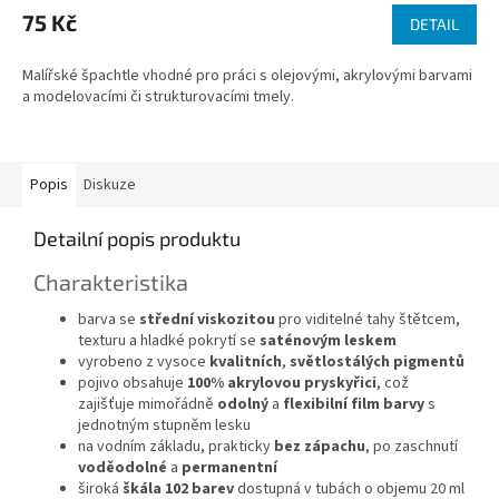
75 Kč
DETAIL
Malířské špachtle vhodné pro práci s olejovými, akrylovými barvami
a modelovacími či strukturovacími tmely.
Popis
Diskuze
Detailní popis produktu
Charakteristika
barva se
střední viskozitou
pro viditelné tahy štětcem,
texturu a hladké pokrytí se
saténovým leskem
vyrobeno z vysoce
kvalitních
,
světlostálých pigmentů
pojivo obsahuje
100% akrylovou pryskyřici
, což
zajišťuje mimořádně
odolný
a
flexibilní film barvy
s
jednotným stupněm lesku
na vodním základu, prakticky
bez zápachu
, po zaschnutí
voděodolné
a
permanentní
široká
škála 102 barev
dostupná v tubách o objemu 20 ml