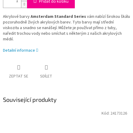
Přidat do košíku
Akrylové barvy
Amsterdam Standard Series
vám nabízí širokou škálu
pozoruhodně živých akrylových barev. Tyto barvy mají střední
viskozitu a snadno se nanášejí. Můžete je používat přímo z tuby,
naředit trochou vody nebo smíchat s některým z našich akrylových
médií.
Detailní informace
ZEPTAT SE
SDÍLET
Související produkty
Kód:
24173126