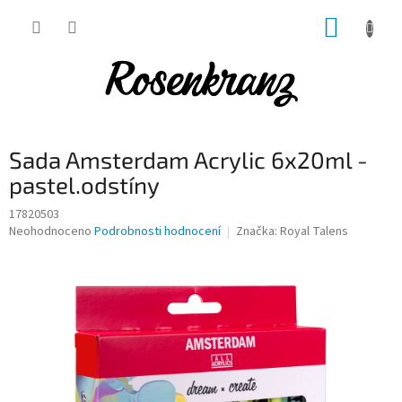
Přejít
NÁKUP
na
obsah
KOŠÍK
Sada Amsterdam Acrylic 6x20ml -
pastel.odstíny
17820503
Průměrné
Neohodnoceno
Podrobnosti hodnocení
Značka:
Royal Talens
hodnocení
produktu
je
0,0
z
5
hvězdiček.