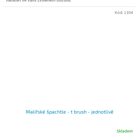
nanášet ve vámi zvoleném odstínu.
Kód:
1304
Malířské špachtle - t brush - jednotlivě
Skladem