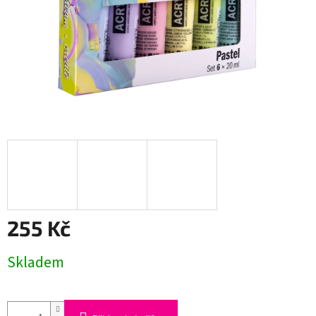
255 Kč
Měrná
Skladem
cena: