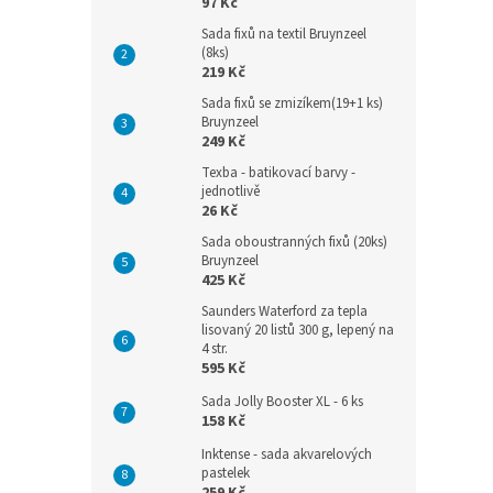
97 Kč
Sada fixů na textil Bruynzeel
(8ks)
219 Kč
Sada fixů se zmizíkem(19+1 ks)
Bruynzeel
249 Kč
Texba - batikovací barvy -
jednotlivě
26 Kč
Sada oboustranných fixů (20ks)
Bruynzeel
425 Kč
Saunders Waterford za tepla
lisovaný 20 listů 300 g, lepený na
4 str.
595 Kč
Sada Jolly Booster XL - 6 ks
158 Kč
Inktense - sada akvarelových
pastelek