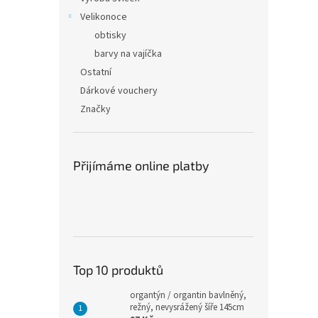
Velikonoce
obtisky
barvy na vajíčka
Ostatní
Dárkové vouchery
Značky
Přijímáme online platby
Top 10 produktů
organtýn / organtin bavlněný,
režný, nevysrážený šíře 145cm