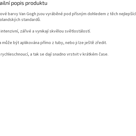
ailní popis produktu
lové barvy Van Gogh jsou vyráběné pod přísným dohledem z těch nejlepší
holandských standardů.
intenzivní, zářivé a vynikají skvělou světlostálostí.
 může být aplikována přímo z tuby, nebo ji lze ještě zředit.
rychleschnoucí, a tak se dají snadno vrstvit v krátkém čase.