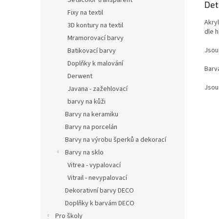
Setacolor transparent
Det
Fixy na textil
Akry
3D kontury na textil
dle 
Mramorovací barvy
Jsou 
Batikovací barvy
Doplňky k malování
Barva
Derwent
Jsou 
Javana - zažehlovací
barvy na kůži
Barvy na keramiku
Barvy na porcelán
Barvy na výrobu šperků a dekorací
Barvy na sklo
Vitrea - vypalovací
Vitrail - nevypalovací
Dekorativní barvy DECO
Doplňky k barvám DECO
Pro školy