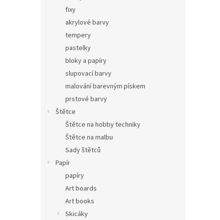
fixy
akrylové barvy
tempery
pastelky
bloky a papíry
slupovací barvy
malování barevným pískem
prstové barvy
Štětce
Štětce na hobby techniky
Štětce na malbu
Sady štětců
Papír
papíry
Art boards
Art books
Skicáky