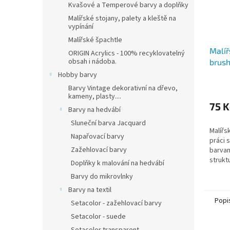
Kvašové a Temperové barvy a doplňky
Malířské stojany, palety a kleště na
vypínání
Malířské špachtle
Malíř
ORIGIN Acrylics - 100% recyklovatelný
obsah i nádoba.
brush
Hobby barvy
Barvy Vintage dekorativní na dřevo,
kameny, plasty....
75 K
Barvy na hedvábí
Sluneční barva Jacquard
Malířs
Napařovací barvy
práci 
Zažehlovací barvy
barvam
strukt
Doplňky k malování na hedvábí
Barvy do mikrovlnky
Barvy na textil
Popi
Setacolor - zažehlovací barvy
Setacolor - suede