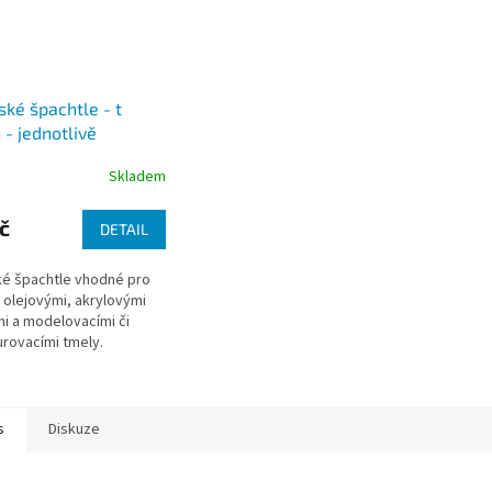
ské špachtle - t
 - jednotlivě
Skladem
č
DETAIL
ké špachtle vhodné pro
s olejovými, akrylovými
i a modelovacími či
urovacími tmely.
s
Diskuze