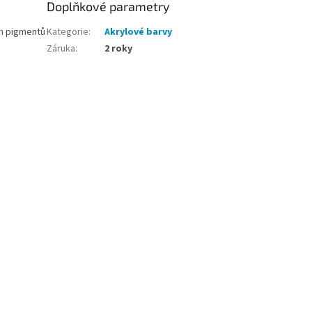
Doplňkové parametry
ch pigmentů
Kategorie
:
Akrylové barvy
Záruka
:
2 roky