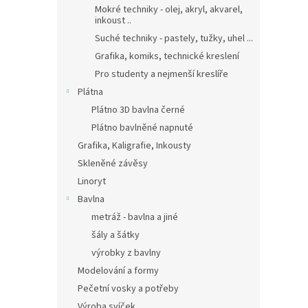
Mokré techniky - olej, akryl, akvarel,
inkoust ..
Suché techniky - pastely, tužky, uhel ...
Grafika, komiks, technické kreslení
Pro studenty a nejmenší kreslíře
Plátna
Plátno 3D bavlna černé
Plátno bavlněné napnuté
Grafika, Kaligrafie, Inkousty
Skleněné závěsy
Linoryt
Bavlna
metráž - bavlna a jiné
šály a šátky
výrobky z bavlny
Modelování a formy
Pečetní vosky a potřeby
Výroba svíček