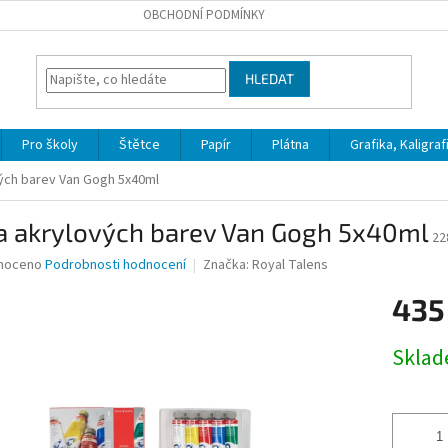
OBCHODNÍ PODMÍNKY
HLEDAT
Pro školy
Štětce
Papír
Plátna
Grafika, Kaligraf
ých barev Van Gogh 5x40ml
a akrylových barev Van Gogh 5x40ml
22
né
noceno
Podrobnosti hodnocení
Značka:
Royal Talens
ní
435
u
Měrná
Skla
cena:
ek.