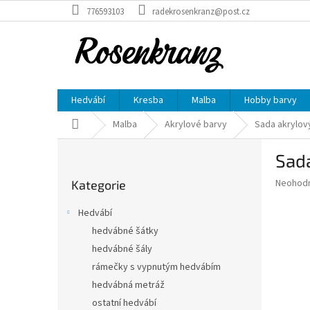
Přejít
776593103
radekrosenkranz@post.cz
na
obsah
Hedvábí
Kresba
Malba
Hobby barvy
Domů
Malba
Akrylové barvy
Sada akrylov
P
Sad
o
Přeskočit
s
Průměr
Neohod
Kategorie
kategorie
t
hodnoce
r
produkt
Hedvábí
a
je
hedvábné šátky
0,0
n
z
hedvábné šály
n
5
í
rámečky s vypnutým hedvábím
hvězdič
p
hedvábná metráž
a
ostatní hedvábí