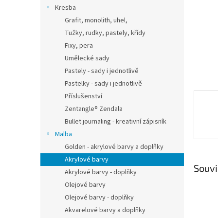
n
Kresba
e
Grafit, monolith, uhel,
l
Tužky, rudky, pastely, křídy
Fixy, pera
Umělecké sady
Pastely - sady i jednotlivě
Pastelky - sady i jednotlivě
Příslušenství
Zentangle® Zendala
Bullet journaling - kreativní zápisník
Malba
Golden - akrylové barvy a doplňky
Akrylové barvy
Souvi
Akrylové barvy - doplňky
Olejové barvy
Olejové barvy - doplňky
Akvarelové barvy a doplňky