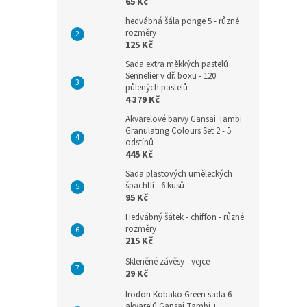
65 Kč
hedvábná šála ponge 5 - různé
rozměry
125 Kč
Sada extra měkkých pastelů
Sennelier v dř. boxu - 120
půlených pastelů
4 379 Kč
Akvarelové barvy Gansai Tambi
Granulating Colours Set 2 - 5
odstínů
445 Kč
Sada plastových uměleckých
špachtlí - 6 kusů
95 Kč
Hedvábný šátek - chiffon - různé
rozměry
215 Kč
Skleněné závěsy - vejce
29 Kč
Irodori Kobako Green sada 6
akvarelů Gansai Tambi +