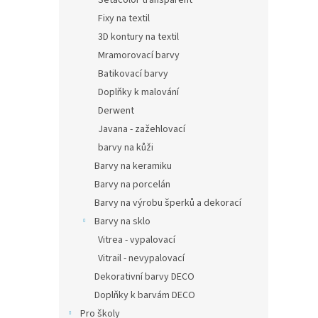
Setacolor transparent
Fixy na textil
3D kontury na textil
Mramorovací barvy
Batikovací barvy
Doplňky k malování
Derwent
Javana - zažehlovací
barvy na kůži
Barvy na keramiku
Barvy na porcelán
Barvy na výrobu šperků a dekorací
Barvy na sklo
Vitrea - vypalovací
Vitrail - nevypalovací
Dekorativní barvy DECO
Doplňky k barvám DECO
Pro školy