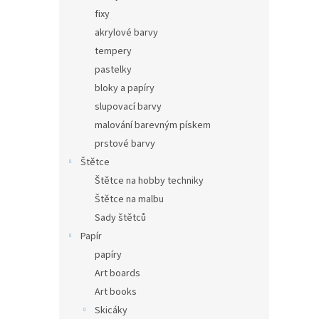
fixy
akrylové barvy
tempery
pastelky
bloky a papíry
slupovací barvy
malování barevným pískem
prstové barvy
Štětce
Štětce na hobby techniky
Štětce na malbu
Sady štětců
Papír
papíry
Art boards
Art books
Skicáky