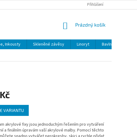
Přihlášení
NÁKUPNÍ
Prázdný košík
KOŠÍK
ie, Inkousty
Skleněné závěsy
Linoryt
Bavlna
Model
 Kč
E VARIANTU
m akrylové fixy jsou jednoduchým řešením pro vytváření
inií a finálním úpravám vaší akrylové malby. Pomocí těchto
ůžete snadno vytvářet perokresby, skici a rychle přidat