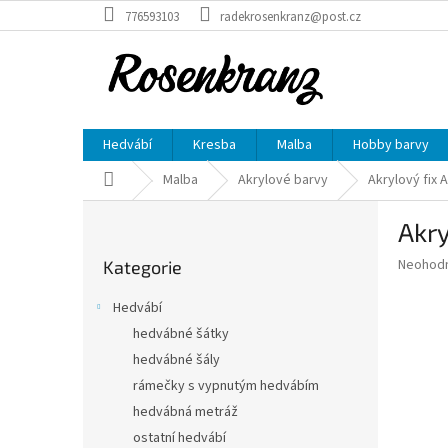
Přejít
776593103
radekrosenkranz@post.cz
na
obsah
Hedvábí
Kresba
Malba
Hobby barvy
Domů
Malba
Akrylové barvy
Akrylový fix
P
Akr
o
Přeskočit
s
Průměr
Neohod
Kategorie
kategorie
t
hodnoce
r
produkt
Hedvábí
a
je
hedvábné šátky
0,0
n
z
hedvábné šály
n
5
í
rámečky s vypnutým hedvábím
hvězdič
p
hedvábná metráž
a
ostatní hedvábí