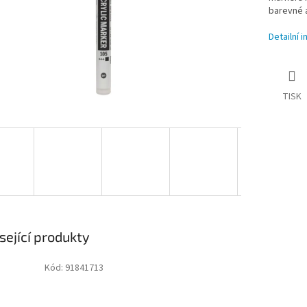
barevné a
Detailní 
TISK
sející produkty
Kód:
91841713