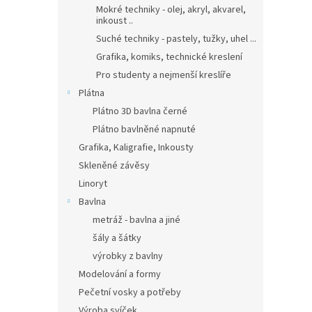
Mokré techniky - olej, akryl, akvarel,
inkoust ..
Suché techniky - pastely, tužky, uhel ...
Grafika, komiks, technické kreslení
Pro studenty a nejmenší kreslíře
Plátna
Plátno 3D bavlna černé
Plátno bavlněné napnuté
Grafika, Kaligrafie, Inkousty
Skleněné závěsy
Linoryt
Bavlna
metráž - bavlna a jiné
šály a šátky
výrobky z bavlny
Modelování a formy
Pečetní vosky a potřeby
Výroba svíček