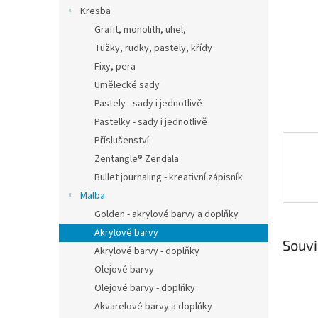
n
Kresba
e
Grafit, monolith, uhel,
l
Tužky, rudky, pastely, křídy
Fixy, pera
Umělecké sady
Pastely - sady i jednotlivě
Pastelky - sady i jednotlivě
Příslušenství
Zentangle® Zendala
Bullet journaling - kreativní zápisník
Malba
Golden - akrylové barvy a doplňky
Akrylové barvy
Souvi
Akrylové barvy - doplňky
Olejové barvy
Olejové barvy - doplňky
Akvarelové barvy a doplňky