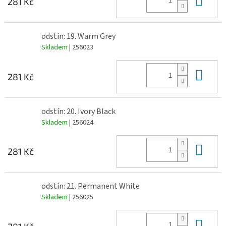
281 Kč
odstín: 19. Warm Grey
Skladem
| 256023
Do 
281 Kč
odstín: 20. Ivory Black
Skladem
| 256024
Do 
281 Kč
odstín: 21. Permanent White
Skladem
| 256025
Do 