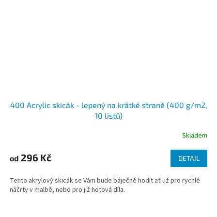
400 Acrylic skicák - lepený na krátké straně (400 g/m2,
10 listů)
Skladem
296 Kč
od
DETAIL
Tento akrylový skicák se Vám bude báječně hodit ať už pro rychlé
náčrty v malbě, nebo pro již hotová díla.