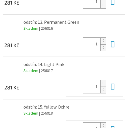
Do 
281 Kč
odstín: 13. Permanent Green
Skladem
| 256016
Do 
281 Kč
odstín: 14. Light Pink
Skladem
| 256017
Do 
281 Kč
odstín: 15. Yellow Ochre
Skladem
| 256018