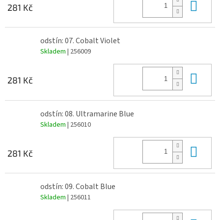
Do 
281 Kč
odstín: 07. Cobalt Violet
Skladem
| 256009
Do 
281 Kč
odstín: 08. Ultramarine Blue
Skladem
| 256010
Do 
281 Kč
odstín: 09. Cobalt Blue
Skladem
| 256011