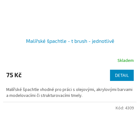
Malířské špachtle - t brush - jednotlivě
Skladem
75 Kč
DETAIL
Malířské špachtle vhodné pro práci s olejovými, akrylovými barvami
a modelovacími či strukturovacími tmely.
Kód:
4309