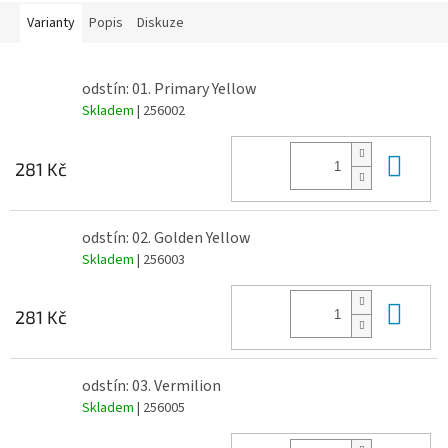
Varianty
Popis
Diskuze
odstín: 01. Primary Yellow
Skladem
| 256002
Do 
281 Kč
odstín: 02. Golden Yellow
Skladem
| 256003
Do 
281 Kč
odstín: 03. Vermilion
Skladem
| 256005