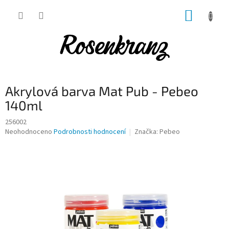
Přejít
NÁKUP
na
obsah
KOŠÍK
Akrylová barva Mat Pub - Pebeo
140ml
256002
Průměrné
Neohodnoceno
Podrobnosti hodnocení
Značka:
Pebeo
hodnocení
produktu
je
0,0
z
5
hvězdiček.