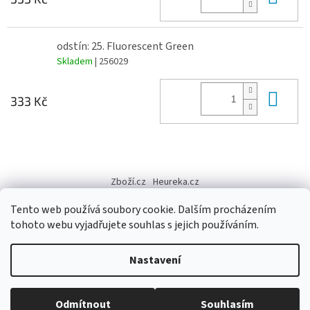
odstín: 25. Fluorescent Green
Skladem
| 256029
Do 
333 Kč
Z
á
Zboží.cz
Heureka.cz
p
a
Tento web používá soubory cookie. Dalším procházením
t
tohoto webu vyjadřujete souhlas s jejich používáním.
í
Vytvořil Shoptet
Nastavení
Copyright 2026
Výtvarné potřeby - hedvábí.cz
. Všechna práva
Odmítnout
Souhlasím
vyhrazena.
Upravit nastavení cookies