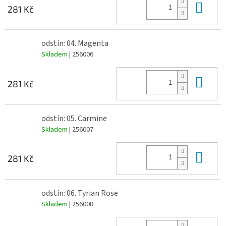
Do 
281 Kč
odstín: 04. Magenta
Skladem
| 256006
Do 
281 Kč
odstín: 05. Carmine
Skladem
| 256007
Do 
281 Kč
odstín: 06. Tyrian Rose
Skladem
| 256008