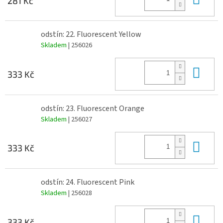
281 Kč
odstín: 22. Fluorescent Yellow
Skladem
| 256026
Do 
333 Kč
odstín: 23. Fluorescent Orange
Skladem
| 256027
Do 
333 Kč
odstín: 24. Fluorescent Pink
Skladem
| 256028
Do 
333 Kč