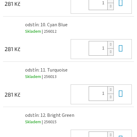
Do 
281 Kč
odstín: 10. Cyan Blue
Skladem
| 256012
Do 
281 Kč
odstín: 11. Turquoise
Skladem
| 256013
Do 
281 Kč
odstín: 12. Bright Green
Skladem
| 256015