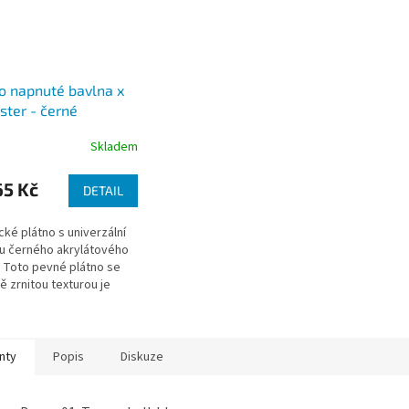
o napnuté bavlna x
ster - černé
Skladem
5 Kč
DETAIL
ké plátno s univerzální
u černého akrylátového
 Toto pevné plátno se
ě zrnitou texturou je
 na všechny malířské
ky.
nty
Popis
Diskuze