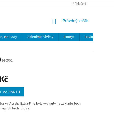
Přihlášení
NÁKUPNÍ
Prázdný košík
KOŠÍK
ie, Inkousty
Skleněné závěsy
Linoryt
Bavlna
Model
)
910502
 Kč
E VARIANTU
barvy Acrylic Extra-Fine byly vyvinuty na základě těch
ějších technologií.