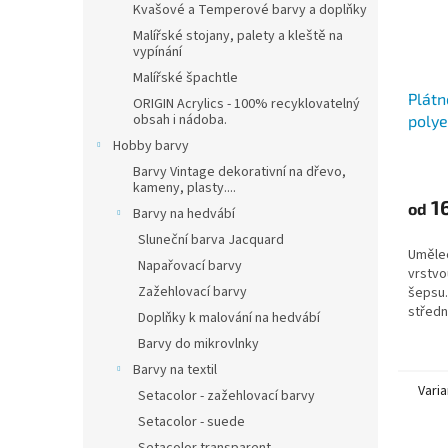
Kvašové a Temperové barvy a doplňky
Malířské stojany, palety a kleště na
vypínání
Malířské špachtle
Plátn
ORIGIN Acrylics - 100% recyklovatelný
obsah i nádoba.
polye
Hobby barvy
Barvy Vintage dekorativní na dřevo,
kameny, plasty....
16
od
Barvy na hedvábí
Sluneční barva Jacquard
Umělec
Napařovací barvy
vrstvo
Zažehlovací barvy
šepsu.
středn
Doplňky k malování na hedvábí
vhodné
Barvy do mikrovlnky
techni
Barvy na textil
Varia
Setacolor - zažehlovací barvy
Setacolor - suede