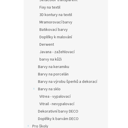
Setacolor transparent
Fixy na textil
3D kontury na textil
Mramorovací barvy
Batikovací barvy
Doplňky k malování
Derwent
Javana - zažehlovací
barvy na kůži
Barvy na keramiku
Barvy na porcelán
Barvy na výrobu šperků a dekorací
Barvy na sklo
Vitrea - vypalovací
Vitrail - nevypalovací
Dekorativní barvy DECO
Doplňky k barvám DECO
Pro školy