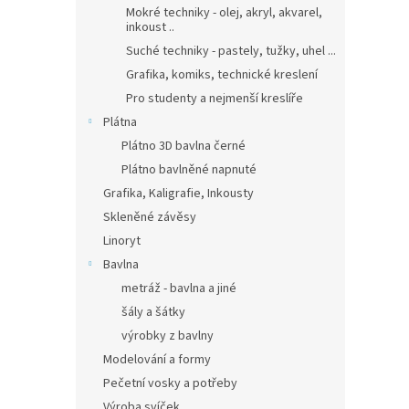
Mokré techniky - olej, akryl, akvarel,
inkoust ..
Suché techniky - pastely, tužky, uhel ...
Grafika, komiks, technické kreslení
Pro studenty a nejmenší kreslíře
Plátna
Plátno 3D bavlna černé
Plátno bavlněné napnuté
Grafika, Kaligrafie, Inkousty
Skleněné závěsy
Linoryt
Bavlna
metráž - bavlna a jiné
šály a šátky
výrobky z bavlny
Modelování a formy
Pečetní vosky a potřeby
Výroba svíček