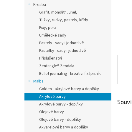
n
Kresba
e
Grafit, monolith, uhel,
l
Tužky, rudky, pastely, křídy
Fixy, pera
Umělecké sady
Pastely - sady i jednotlivě
Pastelky - sady i jednotlivě
Příslušenství
Zentangle® Zendala
Bullet journaling - kreativní zápisník
Malba
Golden - akrylové barvy a doplňky
Akrylové barvy
Souvi
Akrylové barvy - doplňky
Olejové barvy
Olejové barvy - doplňky
Akvarelové barvy a doplňky