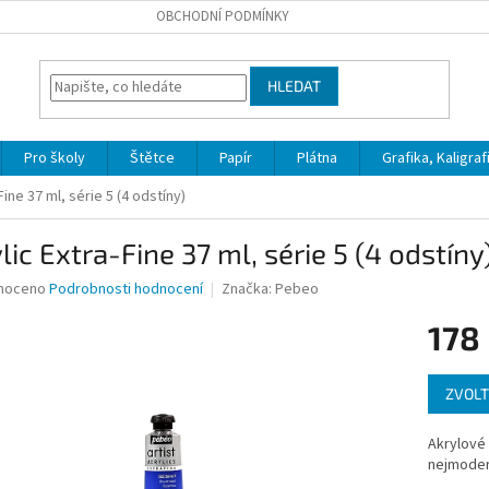
OBCHODNÍ PODMÍNKY
HLEDAT
Pro školy
Štětce
Papír
Plátna
Grafika, Kaligraf
Fine 37 ml, série 5 (4 odstíny)
lic Extra-Fine 37 ml, série 5 (4 odstíny
né
noceno
Podrobnosti hodnocení
Značka:
Pebeo
ní
178
u
Měrná
ZVOLT
cena:
ek.
Akrylové 
nejmodern