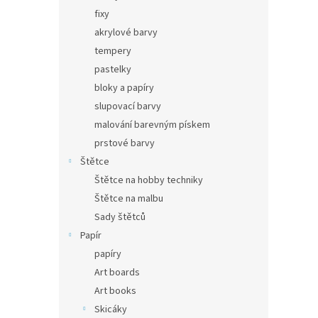
fixy
akrylové barvy
tempery
pastelky
bloky a papíry
slupovací barvy
malování barevným pískem
prstové barvy
Štětce
Štětce na hobby techniky
Štětce na malbu
Sady štětců
Papír
papíry
Art boards
Art books
Skicáky