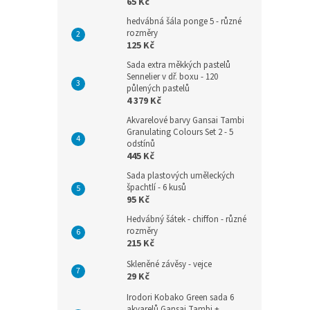
65 Kč
hedvábná šála ponge 5 - různé
rozměry
125 Kč
Sada extra měkkých pastelů
Sennelier v dř. boxu - 120
půlených pastelů
4 379 Kč
Akvarelové barvy Gansai Tambi
Granulating Colours Set 2 - 5
odstínů
445 Kč
Sada plastových uměleckých
špachtlí - 6 kusů
95 Kč
Hedvábný šátek - chiffon - různé
rozměry
215 Kč
Skleněné závěsy - vejce
29 Kč
Irodori Kobako Green sada 6
akvarelů Gansai Tambi +