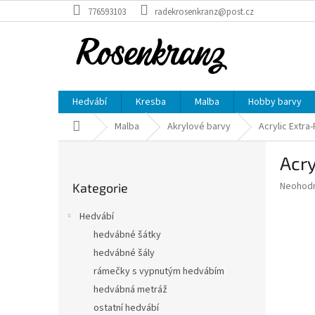
Přejít
776593103
radekrosenkranz@post.cz
na
obsah
Hedvábí
Kresba
Malba
Hobby barvy
Domů
Malba
Akrylové barvy
Acrylic Extra-
P
Acry
o
Přeskočit
s
Průměr
Neohod
Kategorie
kategorie
t
hodnoce
r
produkt
Hedvábí
a
je
hedvábné šátky
0,0
n
z
hedvábné šály
n
5
í
rámečky s vypnutým hedvábím
hvězdič
p
hedvábná metráž
a
ostatní hedvábí